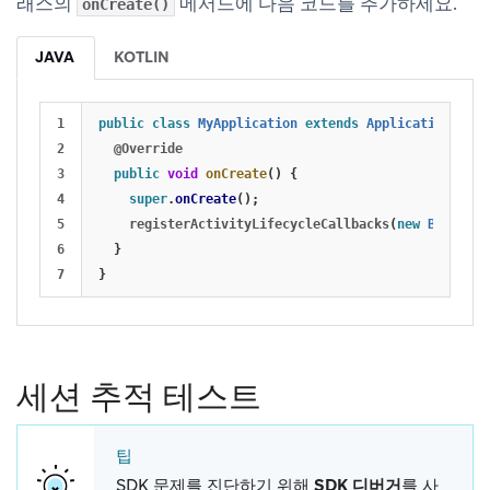
래스의
메서드에 다음 코드를 추가하세요.
onCreate()
JAVA
KOTLIN
1

public
class
MyApplication
extends
Application
{
2

@Override
3

public
void
onCreate
()
{
4

super
.
onCreate
();
5

registerActivityLifecycleCallbacks
(
new
BrazeAct
6

}
}
세션 추적 테스트
팁
SDK 문제를 진단하기 위해
SDK 디버거
를 사