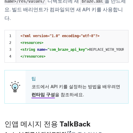
디렉토리에 새
을 만드세
name>/res/values/
braze.xml
요. 빌드 배리언트가 컴파일되면 새 API 키를 사용합니
다.
1

<?xml version="1.0" encoding="utf-8"?>
2

<resources>
3

<string
name=
"com_braze_api_key"
>
REPLACE_WITH_YOUR_BUI
</resources>
팁
코드에서 API 키를 설정하는 방법을 배우려면
런타임 구성
을 참조하세요.
인앱 메시지 전용 TalkBack