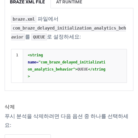
BRAZE XML FILE
AT RUNTIME
파일에서
braze.xml
com_braze_delayed_initialization_analytics_beh
를
로 설정하세요:
avior
QUEUE
<string
name=
"com_braze_delayed_initializati
on_analytics_behavior"
>
QUEUE
</string
>
삭제
푸시 분석을 삭제하려면 다음 옵션 중 하나를 선택하세
요: