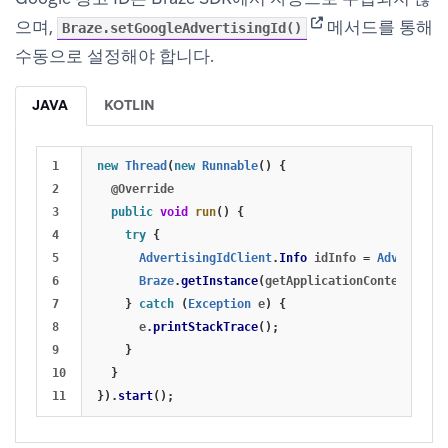
(opens in new tab)
으며,
메서드를 통해
Braze.setGoogleAdvertisingId()
수동으로 설정해야 합니다.
JAVA
KOTLIN
1

new
Thread
(
new
Runnable
()
{
2

@Override
3

public
void
run
()
{
4

try
{
5

AdvertisingIdClient
.
Info
idInfo
=
Advertisin
6

Braze
.
getInstance
(
getApplicationContext
()).
s
7

}
catch
(
Exception
e
)
{
8

e
.
printStackTrace
();
9

}
10

}
}).
start
();