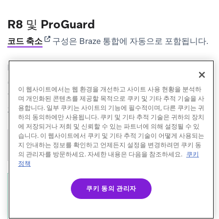
R8 및 ProGuard
(opens in new tab)
코드 축소
구성은 Braze 통합에 자동으로 포함됩니다.
Braze 코드를 난독화하는 클라이언트 앱은 Braze가 스택
추적을 해석할 수 있도록 릴리스 매핑 파일을 저장해야
이 웹사이트에서는 웹 환경을 개선하고 사이트 사용 현황을 분석하
합니다. 모든 Braze 코드를 계속 유지하려면 ProGuard
며 개인화된 콘텐츠를 제공할 목적으로 쿠키 및 기타 추적 기술을 사
용합니다. 일부 쿠키는 사이트의 기능에 필수적이며, 다른 쿠키는 귀
파일에 다음을 추가하세요:
하의 동의하에만 사용됩니다. 쿠키 및 기타 추적 기술은 귀하의 장치
에 저장되거나 저희 및 신뢰할 수 있는 파트너에 의해 설정될 수 있
습니다. 이 웹사이트에서 쿠키 및 기타 추적 기술이 어떻게 사용되는
1

-keep class bo.app.** { *; }

지 안내하는 정보를 확인하고 언제든지 설정을 변경하려면 쿠키 동
의 관리자를 방문하세요. 자세한 내용은 다음을 참조하세요.
쿠키
정책
참고
쿠키 동의 관리자
SDK 통합에 대한 QA를 수행하는 동안
SDK 디
버거
를 사용하면 앱에서 상세 로깅을 활성화하