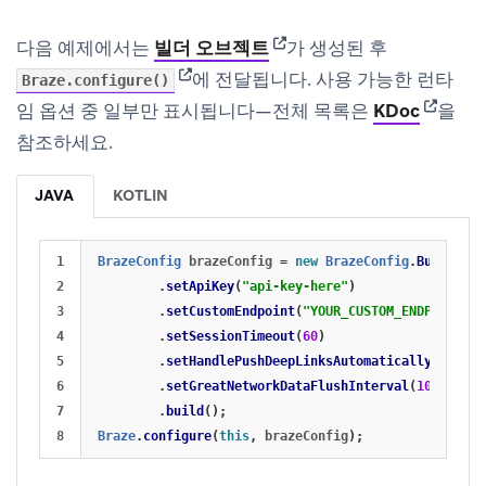
(opens in new tab)
다음 예제에서는
빌더 오브젝트
가 생성된 후
(opens in new tab)
에 전달됩니다. 사용 가능한 런타
Braze.configure()
(opens 
임 옵션 중 일부만 표시됩니다—전체 목록은
KDoc
을
참조하세요.
JAVA
KOTLIN
1

BrazeConfig
brazeConfig
=
new
BrazeConfig
.
Builder
()
2

.
setApiKey
(
"api-key-here"
)
3

.
setCustomEndpoint
(
"YOUR_CUSTOM_ENDPOINT_OR
4

.
setSessionTimeout
(
60
)
5

.
setHandlePushDeepLinksAutomatically
(
true
)
6

.
setGreatNetworkDataFlushInterval
(
10
)
7

.
build
();
Braze
.
configure
(
this
,
brazeConfig
);