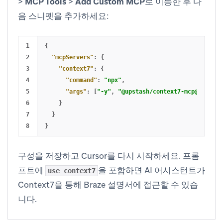
>
MCP Tools
>
Add Custom MCP
로 이동한 후 다
음 스니펫을 추가하세요:
1

{
2

"mcpServers"
:
{
3

"context7"
:
{
4

"command"
:
"npx"
,
5

"args"
:
[
"-y"
,
"@upstash/context7-mcp@latest"
6

}
7

}
}
구성을 저장하고 Cursor를 다시 시작하세요. 프롬
프트에
을 포함하면 AI 어시스턴트가
use context7
Context7을 통해 Braze 설명서에 접근할 수 있습
니다.