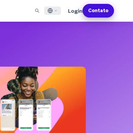
Login
Contato
English
S EM DESTAQUE
SUPORTE
Encontre Parceiros
Carreiras (EN)
Français
munity (EN)
ail
Visão Geral do Suporte
Explore e conecte-se com nossos parceiros de
Descubra vagas de emprego e por que as pessoas
tecnologia ou entrega de confiança
adoram trabalhar na Braze
sagens por app
Serviços Profissionais da Braze
日本語
N)
sagens pela internet
Planos de Sucesso da Braze
Serviços Jurídicos (EN)
S/RCS
Obtenha informações sobre nossos termos legais,
한국어
atsApp
políticas, conformidade e muito mais
bir todos os canais
Português BR
Español
Como funciona
Conheça a estrutura da nossa
Análise Global do Engajamento do Cliente
Saiba mais
tecnologia integrada verticalmente
2026
Para a sexta edição da <b>Análise Global de
Engajamento do Cliente</b>, entrevistamos
mais de 2.200 líderes de marketing e