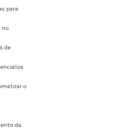
as para
, no
s de
encializa
omatizar o
mento da