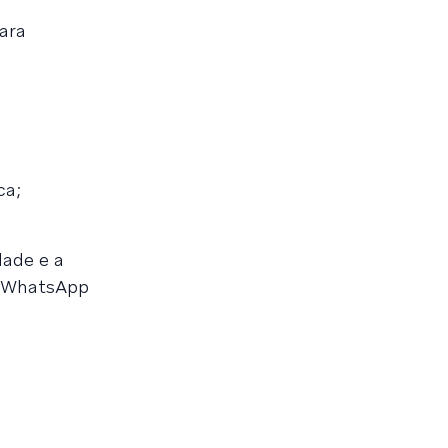
ara
ca;
dade e a
 o WhatsApp