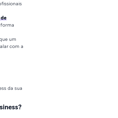
fissionais
 de
aforma
 que um
alar com a
ess da sua
siness?