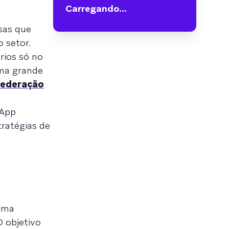
Carregando...
sas que
 setor.
rios só no
uma grande
ederação
sApp
ratégias de
huma
O objetivo