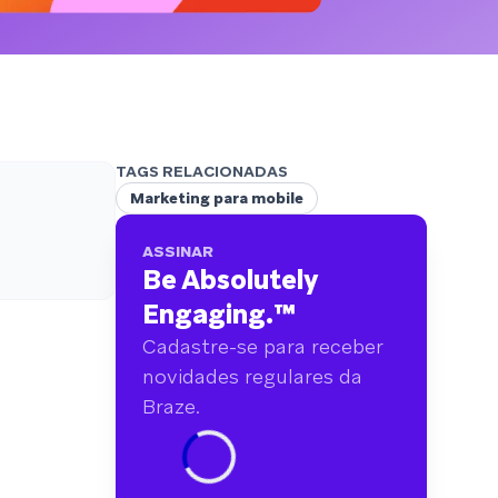
analisamos mais de 6 bilhões de dados
primários abrangendo mais de 750 marcas.
TAGS RELACIONADAS
Marketing para mobile
ASSINAR
Be Absolutely
Engaging.
™
Cadastre-se para receber
novidades regulares da
Braze.