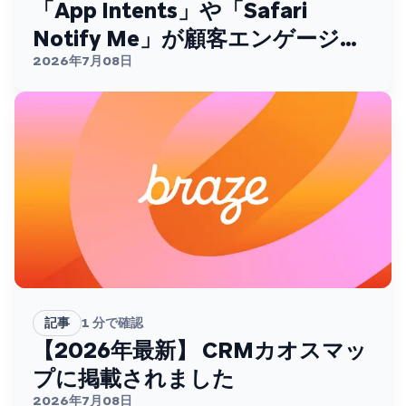
「App Intents」や「Safari
Notify Me」が顧客エンゲージメ
ントを変える
2026年7月08日
記事
1
分で確認
【2026年最新】 CRMカオスマッ
プに掲載されました
2026年7月08日