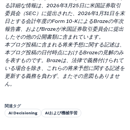
る詳細な情報は、2026年3月25日に米国証券取引
委員会（SEC）に提出された、2026年1月31日を末
日とする会計年度のForm 10-KによるBrazeの年次
報告書、およびBrazeが米国証券取引委員会に提出
したその他の公開書類に含まれています。
本ブログ投稿に含まれる将来予想に関する記述は、
本ブログ投稿の日付時点におけるBrazeの見解のみ
を表すものです。Brazeは、法律で義務付けられて
いる場合を除き、これらの将来予想に関する記述を
更新する義務を負わず、またその意図もありませ
ん。
関連タグ
AI Decisioning
AIおよび機械学習