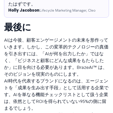
たはずです。
Holly​​​​‌ ‍ ​‍​‍‌‍ ‌ ​‍‌‍‍‌‌‍‌ ‌‍‍‌‌‍ ‍​‍​‍​ ‍‍​‍​‍‌ ​ ‌‍​‌‌‍ ‍‌‍‍‌‌ ‌​‌ ‍‌​‍ ‍‌‍‍‌‌‍ ​‍​‍​‍ ​​‍​‍‌‍‍​‌ ​‍‌‍‌‌‌‍‌‍​‍​‍​ ‍‍​‍​‍‌‍‍​‌ ‌​‌ ‌​‌ ​​‌ ​ ​ ‍‍​‍ ​‍ ‌‍​ ‌‍ ‌‌ ​ ​‍ ‍‌‍​‍‌ ​‍‌‍​‌‌ ‍‍‌‍‌‌​‍ ‌‌‍‌​‌‍‌‌‌ ‌‍​‍ ‍‌‍​ ‌‍ ‌‍ ‌​‍ ‌‍‍‌‌‍ ‍‌ ‌​‌‍‌‌‌‍ ‍‌ ‌​​‍ ‌‍‌‌‌‍‌​‌‍‍‌‌ ‌​​‍ ‌‍ ‌‌‍ ‌‍‌​‌‍‌‌​ ‌‌ ​​‌ ​‍‌‍‌‌‌ ​ ‌‍‌‌‌‍ ‍‌ ‌​‌‍​‌‌ ‌​‌‍‍‌‌‍ ‌‍ ‍​ ‍ ‌‍‍‌‌‍‌​​ ‌​ ​ ​ ‍‌‌‍​‍‌‍​‍​ ​​‌‍​ ​ ​‍​ ​‌​‍ ‌​ ​‌​ ​ ‌‍‌​‌‍​‌​‍ ‌​ ‌​‌‍‌‌​ ‌‍‌‍‌‍​‍ ‌‌‍​‍‌‍‌‌‌‍‌​​ ‍​​‍ ‌​ ‍‌​ ​​​ ‌​​ ‌‍​ ‌ ​ ‌​​ ‍‌​ ‌​‌‍​ ‌‍‌​‌‍​ ‌‍‌‌​ ‍ ‌ ‌​‌ ‍‌‌ ​​‌‍‌‌​ ‌‌ ​​‌‍‌‌‌ ​‍‌ ​ ‌‍ ‌‍ ‍​ ‍ ‌ ​​‌‍​‌‌ ‌​‌‍‍​​ ‌‌‍‌‍‌‍‍‌‌ ​‍‌ ​ ‌ ‌​‌​ ‍‌‍​‌‌‍ ‌‌‍‌‌​ ‌‍​‍‌‍​‌‌ ​ ‌‍‌‌‌‌‌‌‌ ​‍‌‍ ​​ ‌‌‍‍​‌ ‌​‌ ‌​‌ ​​‌ ​ ​‍‌‌​ ​ ‌​​‌​‍‌‌​ ​‍‌​‌‍​‍‌‌​ ​‍‌​‌‍‌‍​ ‌‍ ‌‌ ​ ​‍ ‍‌‍​‍‌ ​‍‌‍​‌‌ ‍‍‌‍‌‌​‍ ‌‌‍‌​‌‍‌‌‌ ‌‍​‍ ‍‌‍​ ‌‍ ‌‍ ‌​‍‌‍‌‍‍‌‌‍‌​​ ‌​ ​ ​ ‍‌‌‍​‍‌‍​‍​ ​​‌‍​ ​ ​‍​ ​‌​‍ ‌​ ​‌​ ​ ‌‍‌​‌‍​‌​‍ ‌​ ‌​‌‍‌‌​ ‌‍‌‍‌‍​‍ ‌‌‍​‍‌‍‌‌‌‍‌​​ ‍​​‍ ‌​ ‍‌​ ​​​ ‌​​ ‌‍​ ‌ ​ ‌​​ ‍‌​ ‌​‌‍​ ‌‍‌​‌‍​ ‌‍‌‌​‍‌‍‌ ‌​‌ ‍‌‌ ​​‌‍‌‌​ ‌‌ ​​‌‍‌‌‌ ​‍‌ ​ ‌‍ ‌‍ ‍​‍‌‍‌ ​​‌‍​‌‌ ‌​‌‍‍​​ ‌‌‍‌‍‌‍‍‌‌ ​‍‌ ​ ‌ ‌​‌​ ‍‌‍​‌‌‍ ‌‌‍‌‌​‍‌‍‌ ​​‌‍‌‌‌ ​‍‌ ​ ‌ ​​‌‍‌‌‌‍​ ‌ ‌​‌‍‍‌‌ ‌‍‌‍‌‌​ ‌‌ ​​‌ ‌‌‌‍​‍‌‍ ​‌‍‍‌‌ ​ ‌‍‍​‌‍‌‌‌‍‌​​‍​‍‌ ‌ Jacobson​​​​‌ ‍ ​‍​‍‌‍ ‌ ​‍‌‍‍‌‌‍‌ ‌‍‍‌‌‍ ‍​‍​‍​ ‍‍​‍​‍‌ ​ ‌‍​‌‌‍ ‍‌‍‍‌‌ ‌​‌ ‍‌​‍ ‍‌‍‍‌‌‍ ​‍​‍​‍ ​​‍​‍‌‍‍​‌ ​‍‌‍‌‌‌‍‌‍​‍​‍​ ‍‍​‍​‍‌‍‍​‌ ‌​‌ ‌​‌ ​​‌ ​ ​ ‍‍​‍ ​‍ ‌‍​ ‌‍ ‌‌ ​ ​‍ ‍‌‍​‍‌ ​‍‌‍​‌‌ ‍‍‌‍‌‌​‍ ‌‌‍‌​‌‍‌‌‌ ‌‍​‍ ‍‌‍​ ‌‍ ‌‍ ‌​‍ ‌‍‍‌‌‍ ‍‌ ‌​‌‍‌‌‌‍ ‍‌ ‌​​‍ ‌‍‌‌‌‍‌​‌‍‍‌‌ ‌​​‍ ‌‍ ‌‌‍ ‌‍‌​‌‍‌‌​ ‌‌ ​​‌ ​‍‌‍‌‌‌ ​ ‌‍‌‌‌‍ ‍‌ ‌​‌‍​‌‌ ‌​‌‍‍‌‌‍ ‌‍ ‍​ ‍ ‌‍‍‌‌‍‌​​ ‌​ ​ ​ ‍‌‌‍​‍‌‍​‍​ ​​‌‍​ ​ ​‍​ ​‌​‍ ‌​ ​‌​ ​ ‌‍‌​‌‍​‌​‍ ‌​ ‌​‌‍‌‌​ ‌‍‌‍‌‍​‍ ‌‌‍​‍‌‍‌‌‌‍‌​​ ‍​​‍ ‌​ ‍‌​ ​​​ ‌​​ ‌‍​ ‌ ​ ‌​​ ‍‌​ ‌​‌‍​ ‌‍‌​‌‍​ ‌‍‌‌​ ‍ ‌ ‌​‌ ‍‌‌ ​​‌‍‌‌​ ‌‌ ​​‌‍‌‌‌ ​‍‌ ​ ‌‍ ‌‍ ‍​ ‍ ‌ ​​‌‍​‌‌ ‌​‌‍‍​​ ‌‌‍ ​‌‍​‌‌ ​ ‌ ‌​‌​ ‍‌‍​‌‌‍ ‌‌‍‌‌​ ‌‍​‍‌‍​‌‌ ​ ‌‍‌‌‌‌‌‌‌ ​‍‌‍ ​​ ‌‌‍‍​‌ ‌​‌ ‌​‌ ​​‌ ​ ​‍‌‌​ ​ ‌​​‌​‍‌‌​ ​‍‌​‌‍​‍‌‌​ ​‍‌​‌‍‌‍​ ‌‍ ‌‌ ​ ​‍ ‍‌‍​‍‌ ​‍‌‍​‌‌ ‍‍‌‍‌‌​‍ ‌‌‍‌​‌‍‌‌‌ ‌‍​‍ ‍‌‍​ ‌‍ ‌‍ ‌​‍‌‍‌‍‍‌‌‍‌​​ ‌​ ​ ​ ‍‌‌‍​‍‌‍​‍​ ​​‌‍​ ​ ​‍​ ​‌​‍ ‌​ ​‌​ ​ ‌‍‌​‌‍​‌​‍ ‌​ ‌​‌‍‌‌​ ‌‍‌‍‌‍​‍ ‌‌‍​‍‌‍‌‌‌‍‌​​ ‍​​‍ ‌​ ‍‌​ ​​​ ‌​​ ‌‍​ ‌ ​ ‌​​ ‍‌​ ‌​‌‍​ ‌‍‌​‌‍​ ‌‍‌‌​‍‌‍‌ ‌​‌ ‍‌‌ ​​‌‍‌‌​ ‌‌ ​​‌‍‌‌‌ ​‍‌ ​ ‌‍ ‌‍ ‍​‍‌‍‌ ​​‌‍​‌‌ ‌​‌‍‍​​ ‌‌‍ ​‌‍​‌‌ ​ ‌ ‌​‌​ ‍‌‍​‌‌‍ ‌‌‍‌‌​‍‌‍‌ ​​‌‍‌‌‌ ​‍‌ ​ ‌ ​​‌‍‌‌‌‍​ ‌ ‌​‌‍‍‌‌ ‌‍‌‍‌‌​ ‌‌ ​​‌ ‌‌‌‍​‍‌‍ ​‌‍‍‌‌ ​ ‌‍‍​‌‍‌‌‌‍‌​​‍​‍‌ ‌
Lifecycle Marketing Manager​​​​‌ ‍ ​‍​‍‌‍ ‌ ​‍‌‍‍‌‌‍‌ ‌‍‍‌‌‍ ‍​‍​‍​ ‍‍​‍​‍‌ ​ ‌‍​‌‌‍ ‍‌‍‍‌‌ ‌​‌ ‍‌​‍ ‍‌‍‍‌‌‍ ​‍​‍​‍ ​​‍​‍‌‍‍​‌ ​‍‌‍‌‌‌‍‌‍​‍​‍​ ‍‍​‍​‍‌‍‍​‌ ‌​‌ ‌​‌ ​​‌ ​ ​ ‍‍​‍ ​‍ ‌‍​ ‌‍ ‌‌ ​ ​‍ ‍‌‍​‍‌ ​‍‌‍​‌‌ ‍‍‌‍‌‌​‍ ‌‌‍‌​‌‍‌‌‌ ‌‍​‍ ‍‌‍​ ‌‍ ‌‍ ‌​‍ ‌‍‍‌‌‍ ‍‌ ‌​‌‍‌‌‌‍ ‍‌ ‌​​‍ ‌‍‌‌‌‍‌​‌‍‍‌‌ ‌​​‍ ‌‍ ‌‌‍ ‌‍‌​‌‍‌‌​ ‌‌ ​​‌ ​‍‌‍‌‌‌ ​ ‌‍‌‌‌‍ ‍‌ ‌​‌‍​‌‌ ‌​‌‍‍‌‌‍ ‌‍ ‍​ ‍ ‌‍‍‌‌‍‌​​ ‌​ ​ ​ ‍‌‌‍​‍‌‍​‍​ ​​‌‍​ ​ ​‍​ ​‌​‍ ‌​ ​‌​ ​ ‌‍‌​‌‍​‌​‍ ‌​ ‌​‌‍‌‌​ ‌‍‌‍‌‍​‍ ‌‌‍​‍‌‍‌‌‌‍‌​​ ‍​​‍ ‌​ ‍‌​ ​​​ ‌​​ ‌‍​ ‌ ​ ‌​​ ‍‌​ ‌​‌‍​ ‌‍‌​‌‍​ ‌‍‌‌​ ‍ ‌ ‌​‌ ‍‌‌ ​​‌‍‌‌​ ‌‌ ​​‌‍‌‌‌ ​‍‌ ​ ‌‍ ‌‍ ‍​ ‍ ‌ ​​‌‍​‌‌ ‌​‌‍‍​​ ‌‌ ​‍‌‍ ‌‍ ​‌‍‌‌​ ‌‍​‍‌‍​‌‌ ​ ‌‍‌‌‌‌‌‌‌ ​‍‌‍ ​​ ‌‌‍‍​‌ ‌​‌ ‌​‌ ​​‌ ​ ​‍‌‌​ ​ ‌​​‌​‍‌‌​ ​‍‌​‌‍​‍‌‌​ ​‍‌​‌‍‌‍​ ‌‍ ‌‌ ​ ​‍ ‍‌‍​‍‌ ​‍‌‍​‌‌ ‍‍‌‍‌‌​‍ ‌‌‍‌​‌‍‌‌‌ ‌‍​‍ ‍‌‍​ ‌‍ ‌‍ ‌​‍‌‍‌‍‍‌‌‍‌​​ ‌​ ​ ​ ‍‌‌‍​‍‌‍​‍​ ​​‌‍​ ​ ​‍​ ​‌​‍ ‌​ ​‌​ ​ ‌‍‌​‌‍​‌​‍ ‌​ ‌​‌‍‌‌​ ‌‍‌‍‌‍​‍ ‌‌‍​‍‌‍‌‌‌‍‌​​ ‍​​‍ ‌​ ‍‌​ ​​​ ‌​​ ‌‍​ ‌ ​ ‌​​ ‍‌​ ‌​‌‍​ ‌‍‌​‌‍​ ‌‍‌‌​‍‌‍‌ ‌​‌ ‍‌‌ ​​‌‍‌‌​ ‌‌ ​​‌‍‌‌‌ ​‍‌ ​ ‌‍ ‌‍ ‍​‍‌‍‌ ​​‌‍​‌‌ ‌​‌‍‍​​ ‌‌ ​‍‌‍ ‌‍ ​‌‍‌‌​‍‌‍‌ ​​‌‍‌‌‌ ​‍‌ ​ ‌ ​​‌‍‌‌‌‍​ ‌ ‌​‌‍‍‌‌ ‌‍‌‍‌‌​ ‌‌ ​​‌ ‌‌‌‍​‍‌‍ ​‌‍‍‌‌ ​ ‌‍‍​‌‍‌‌‌‍‌​​‍​‍‌ ‌, Cleo​​​​‌ ‍ ​‍​‍‌‍ ‌ ​‍‌‍‍‌‌‍‌ ‌‍‍‌‌‍ ‍​‍​‍​ ‍‍​‍​‍‌ ​ ‌‍​‌‌‍ ‍‌‍‍‌‌ ‌​‌ ‍‌​‍ ‍‌‍‍‌‌‍ ​‍​‍​‍ ​​‍​‍‌‍‍​‌ ​‍‌‍‌‌‌‍‌‍​‍​‍​ ‍‍​‍​‍‌‍‍​‌ ‌​‌ ‌​‌ ​​‌ ​ ​ ‍‍​‍ ​‍ ‌‍​ ‌‍ ‌‌ ​ ​‍ ‍‌‍​‍‌ ​‍‌‍​‌‌ ‍‍‌‍‌‌​‍ ‌‌‍‌​‌‍‌‌‌ ‌‍​‍ ‍‌‍​ ‌‍ ‌‍ ‌​‍ ‌‍‍‌‌‍ ‍‌ ‌​‌‍‌‌‌‍ ‍‌ ‌​​‍ ‌‍‌‌‌‍‌​‌‍‍‌‌ ‌​​‍ ‌‍ ‌‌‍ ‌‍‌​‌‍‌‌​ ‌‌ ​​‌ ​‍‌‍‌‌‌ ​ ‌‍‌‌‌‍ ‍‌ ‌​‌‍​‌‌ ‌​‌‍‍‌‌‍ ‌‍ ‍​ ‍ ‌‍‍‌‌‍‌​​ ‌‌‍‌​​ ​‌‌‍​‍​ ‌​‌‍​‍​ ‌‌‌‍​ ​ ‍​​‍ ‌​ ‌ ​ ​​‌‍‌​​ ​ ​‍ ‌​ ‌​​ ‌​‌‍‌‍​ ​ ​‍ ‌‌‍​‍‌‍‌​‌‍‌‌​ ​ ​‍ ‌‌‍​‌‌‍​‌​ ‌​​ ​ ​ ‌‌‌‍‌‍‌‍‌‌​ ‍​​ ​​‌‍​‍‌‍​‍​ ‌‍​ ‍ ‌ ‌​‌ ‍‌‌ ​​‌‍‌‌​ ‌‌‍​ ‌‍ ‌‍ ‌‌ ​​‌‍​‌‌‍ ‍‌ ‍‌​ ‍ ‌ ​​‌‍​‌‌ ‌​‌‍‍​​ ‌‌‍ ‍‌‍​‌‌‍ ‌‌‍‌‌​ ‌‍​‍‌‍​‌‌ ​ ‌‍‌‌‌‌‌‌‌ ​‍‌‍ ​​ ‌‌‍‍​‌ ‌​‌ ‌​‌ ​​‌ ​ ​‍‌‌​ ​ ‌​​‌​‍‌‌​ ​‍‌​‌‍​‍‌‌​ ​‍‌​‌‍‌‍​ ‌‍ ‌‌ ​ ​‍ ‍‌‍​‍‌ ​‍‌‍​‌‌ ‍‍‌‍‌‌​‍ ‌‌‍‌​‌‍‌‌‌ ‌‍​‍ ‍‌‍​ ‌‍ ‌‍ ‌​‍‌‍‌‍‍‌‌‍‌​​ ‌‌‍‌​​ ​‌‌‍​‍​ ‌​‌‍​‍​ ‌‌‌‍​ ​ ‍​​‍ ‌​ ‌ ​ ​​‌‍‌​​ ​ ​‍ ‌​ ‌​​ ‌​‌‍‌‍​ ​ ​‍ ‌‌‍​‍‌‍‌​‌‍‌‌​ ​ ​‍ ‌‌‍​‌‌‍​‌​ ‌​​ ​ ​ ‌‌‌‍‌‍‌‍‌‌​ ‍​​ ​​‌‍​‍‌‍​‍​ ‌‍​‍‌‍‌ ‌​‌ ‍‌‌ ​​‌‍‌‌​ ‌‌‍​ ‌‍ ‌‍ ‌‌ ​​‌‍​‌‌‍ ‍‌ ‍‌​‍‌‍‌ ​​‌‍​‌‌ ‌​‌‍‍​​ ‌‌‍ ‍‌‍​‌‌‍ ‌‌‍‌‌​‍‌‍‌ ​​‌‍‌‌‌ ​‍‌ ​ ‌ ​​‌‍‌‌‌‍​ ‌ ‌​‌‍‍‌‌ ‌‍‌‍‌‌​ ‌‌ ​​‌ ‌‌‌‍​‍‌‍ ​‌‍‍‌‌ ​ ‌‍‍​‌‍‌‌‌‍‌​​‍​‍‌ ‌
最後に
AIは今後、顧客エンゲージメントの未来を形作って
いきます。しかし、この変革的テクノロジーの真価
を引き出すには、「AIが何を出力したか」ではな
く、「ビジネスと顧客にどんな成果をもたらした
か」に目を向ける必要があります。BrazeAI™ は、
そのビジョンを現実のものにします。
AI時代を代表するブランドになるのは、エージェン
トを「成果を生み出す手段」として活用する企業で
す。AIを単なる機能チェックリストとして扱う企業
は、依然としてROIを得られていない95%の側に留
まるでしょう。