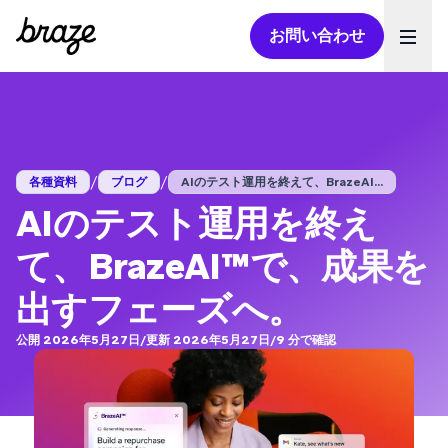
お問い合わせ
Ope
/
/
各種資料
ブログ
AIのテスト運用を終えて、BrazeAI...
AIのテスト運用を終え
て、BrazeAI™で、成果を
出すフェーズへ。
公開 2026年5月27日
/
更新 2026年5月27日
/
9
分で確認