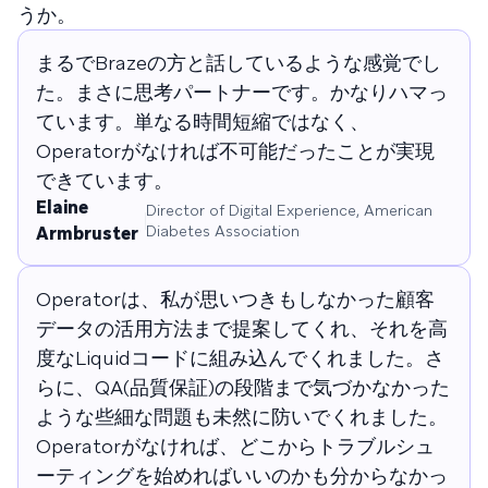
うか。
まるでBrazeの方と話しているような感覚でし
た。まさに思考パートナーです。かなりハマっ
ています。単なる時間短縮ではなく、
Operatorがなければ不可能だったことが実現
できています。
Elaine​​​​‌ ‍ ​‍​‍‌‍ ‌ ​‍‌‍‍‌‌‍‌ ‌‍‍‌‌‍ ‍​‍​‍​ ‍‍​‍​‍‌ ​ ‌‍​‌‌‍ ‍‌‍‍‌‌ ‌​‌ ‍‌​‍ ‍‌‍‍‌‌‍ ​‍​‍​‍ ​​‍​‍‌‍‍​‌ ​‍‌‍‌‌‌‍‌‍​‍​‍​ ‍‍​‍​‍‌‍‍​‌ ‌​‌ ‌​‌ ​​‌ ​ ​ ‍‍​‍ ​‍ ‌‍​ ‌‍ ‌‌ ​ ​‍ ‍‌‍​‍‌ ​‍‌‍​‌‌ ‍‍‌‍‌‌​‍ ‌‌‍‌​‌‍‌‌‌ ‌‍​‍ ‍‌‍​ ‌‍ ‌‍ ‌​‍ ‌‍‍‌‌‍ ‍‌ ‌​‌‍‌‌‌‍ ‍‌ ‌​​‍ ‌‍‌‌‌‍‌​‌‍‍‌‌ ‌​​‍ ‌‍ ‌‌‍ ‌‍‌​‌‍‌‌​ ‌‌ ​​‌ ​‍‌‍‌‌‌ ​ ‌‍‌‌‌‍ ‍‌ ‌​‌‍​‌‌ ‌​‌‍‍‌‌‍ ‌‍ ‍​ ‍ ‌‍‍‌‌‍‌​​ ‌‌‍‌‌‌‍​‍​ ‌‌‌‍‌‌‌‍‌​​ ‌​​ ‌‌​ ​‌​‍ ‌​ ‌​​ ​‍​ ​‍‌‍‌​​‍ ‌​ ‌​​ ​‌​ ​‌‌‍‌​​‍ ‌‌‍​‍​ ‌ ‌‍​‌‌‍​‌​‍ ‌​ ‌ ​ ​​​ ‍​‌‍​ ​ ​ ​ ​‌‌‍​‌​ ‌​​ ​​​ ‌ ​ ‌ ​ ‍​​ ‍ ‌ ‌​‌ ‍‌‌ ​​‌‍‌‌​ ‌‌ ​​‌‍‌‌‌ ​‍‌ ​ ‌‍ ‌‍ ‍​ ‍ ‌ ​​‌‍​‌‌ ‌​‌‍‍​​ ‌‌‍‌‍‌‍‍‌‌ ​‍‌ ​ ‌ ‌​‌​ ‍‌‍​‌‌‍ ‌‌‍‌‌​ ‌‍​‍‌‍​‌‌ ​ ‌‍‌‌‌‌‌‌‌ ​‍‌‍ ​​ ‌‌‍‍​‌ ‌​‌ ‌​‌ ​​‌ ​ ​‍‌‌​ ​ ‌​​‌​‍‌‌​ ​‍‌​‌‍​‍‌‌​ ​‍‌​‌‍‌‍​ ‌‍ ‌‌ ​ ​‍ ‍‌‍​‍‌ ​‍‌‍​‌‌ ‍‍‌‍‌‌​‍ ‌‌‍‌​‌‍‌‌‌ ‌‍​‍ ‍‌‍​ ‌‍ ‌‍ ‌​‍‌‍‌‍‍‌‌‍‌​​ ‌‌‍‌‌‌‍​‍​ ‌‌‌‍‌‌‌‍‌​​ ‌​​ ‌‌​ ​‌​‍ ‌​ ‌​​ ​‍​ ​‍‌‍‌​​‍ ‌​ ‌​​ ​‌​ ​‌‌‍‌​​‍ ‌‌‍​‍​ ‌ ‌‍​‌‌‍​‌​‍ ‌​ ‌ ​ ​​​ ‍​‌‍​ ​ ​ ​ ​‌‌‍​‌​ ‌​​ ​​​ ‌ ​ ‌ ​ ‍​​‍‌‍‌ ‌​‌ ‍‌‌ ​​‌‍‌‌​ ‌‌ ​​‌‍‌‌‌ ​‍‌ ​ ‌‍ ‌‍ ‍​‍‌‍‌ ​​‌‍​‌‌ ‌​‌‍‍​​ ‌‌‍‌‍‌‍‍‌‌ ​‍‌ ​ ‌ ‌​‌​ ‍‌‍​‌‌‍ ‌‌‍‌‌​‍‌‍‌ ​​‌‍‌‌‌ ​‍‌ ​ ‌ ​​‌‍‌‌‌‍​ ‌ ‌​‌‍‍‌‌ ‌‍‌‍‌‌​ ‌‌ ​​‌ ‌‌‌‍​‍‌‍ ​‌‍‍‌‌ ​ ‌‍‍​‌‍‌‌‌‍‌​​‍​‍‌ ‌
Director of Digital Experience​​​​‌ ‍ ​‍​‍‌‍ ‌ ​‍‌‍‍‌‌‍‌ ‌‍‍‌‌‍ ‍​‍​‍​ ‍‍​‍​‍‌ ​ ‌‍​‌‌‍ ‍‌‍‍‌‌ ‌​‌ ‍‌​‍ ‍‌‍‍‌‌‍ ​‍​‍​‍ ​​‍​‍‌‍‍​‌ ​‍‌‍‌‌‌‍‌‍​‍​‍​ ‍‍​‍​‍‌‍‍​‌ ‌​‌ ‌​‌ ​​‌ ​ ​ ‍‍​‍ ​‍ ‌‍​ ‌‍ ‌‌ ​ ​‍ ‍‌‍​‍‌ ​‍‌‍​‌‌ ‍‍‌‍‌‌​‍ ‌‌‍‌​‌‍‌‌‌ ‌‍​‍ ‍‌‍​ ‌‍ ‌‍ ‌​‍ ‌‍‍‌‌‍ ‍‌ ‌​‌‍‌‌‌‍ ‍‌ ‌​​‍ ‌‍‌‌‌‍‌​‌‍‍‌‌ ‌​​‍ ‌‍ ‌‌‍ ‌‍‌​‌‍‌‌​ ‌‌ ​​‌ ​‍‌‍‌‌‌ ​ ‌‍‌‌‌‍ ‍‌ ‌​‌‍​‌‌ ‌​‌‍‍‌‌‍ ‌‍ ‍​ ‍ ‌‍‍‌‌‍‌​​ ‌‌‍‌‌‌‍​‍​ ‌‌‌‍‌‌‌‍‌​​ ‌​​ ‌‌​ ​‌​‍ ‌​ ‌​​ ​‍​ ​‍‌‍‌​​‍ ‌​ ‌​​ ​‌​ ​‌‌‍‌​​‍ ‌‌‍​‍​ ‌ ‌‍​‌‌‍​‌​‍ ‌​ ‌ ​ ​​​ ‍​‌‍​ ​ ​ ​ ​‌‌‍​‌​ ‌​​ ​​​ ‌ ​ ‌ ​ ‍​​ ‍ ‌ ‌​‌ ‍‌‌ ​​‌‍‌‌​ ‌‌ ​​‌‍‌‌‌ ​‍‌ ​ ‌‍ ‌‍ ‍​ ‍ ‌ ​​‌‍​‌‌ ‌​‌‍‍​​ ‌‌ ​‍‌‍ ‌‍ ​‌‍‌‌​ ‌‍​‍‌‍​‌‌ ​ ‌‍‌‌‌‌‌‌‌ ​‍‌‍ ​​ ‌‌‍‍​‌ ‌​‌ ‌​‌ ​​‌ ​ ​‍‌‌​ ​ ‌​​‌​‍‌‌​ ​‍‌​‌‍​‍‌‌​ ​‍‌​‌‍‌‍​ ‌‍ ‌‌ ​ ​‍ ‍‌‍​‍‌ ​‍‌‍​‌‌ ‍‍‌‍‌‌​‍ ‌‌‍‌​‌‍‌‌‌ ‌‍​‍ ‍‌‍​ ‌‍ ‌‍ ‌​‍‌‍‌‍‍‌‌‍‌​​ ‌‌‍‌‌‌‍​‍​ ‌‌‌‍‌‌‌‍‌​​ ‌​​ ‌‌​ ​‌​‍ ‌​ ‌​​ ​‍​ ​‍‌‍‌​​‍ ‌​ ‌​​ ​‌​ ​‌‌‍‌​​‍ ‌‌‍​‍​ ‌ ‌‍​‌‌‍​‌​‍ ‌​ ‌ ​ ​​​ ‍​‌‍​ ​ ​ ​ ​‌‌‍​‌​ ‌​​ ​​​ ‌ ​ ‌ ​ ‍​​‍‌‍‌ ‌​‌ ‍‌‌ ​​‌‍‌‌​ ‌‌ ​​‌‍‌‌‌ ​‍‌ ​ ‌‍ ‌‍ ‍​‍‌‍‌ ​​‌‍​‌‌ ‌​‌‍‍​​ ‌‌ ​‍‌‍ ‌‍ ​‌‍‌‌​‍‌‍‌ ​​‌‍‌‌‌ ​‍‌ ​ ‌ ​​‌‍‌‌‌‍​ ‌ ‌​‌‍‍‌‌ ‌‍‌‍‌‌​ ‌‌ ​​‌ ‌‌‌‍​‍‌‍ ​‌‍‍‌‌ ​ ‌‍‍​‌‍‌‌‌‍‌​​‍​‍‌ ‌, American
Diabetes Association​​​​‌ ‍ ​‍​‍‌‍ ‌ ​‍‌‍‍‌‌‍‌ ‌‍‍‌‌‍ ‍​‍​‍​ ‍‍​‍​‍‌ ​ ‌‍​‌‌‍ ‍‌‍‍‌‌ ‌​‌ ‍‌​‍ ‍‌‍‍‌‌‍ ​‍​‍​‍ ​​‍​‍‌‍‍​‌ ​‍‌‍‌‌‌‍‌‍​‍​‍​ ‍‍​‍​‍‌‍‍​‌ ‌​‌ ‌​‌ ​​‌ ​ ​ ‍‍​‍ ​‍ ‌‍​ ‌‍ ‌‌ ​ ​‍ ‍‌‍​‍‌ ​‍‌‍​‌‌ ‍‍‌‍‌‌​‍ ‌‌‍‌​‌‍‌‌‌ ‌‍​‍ ‍‌‍​ ‌‍ ‌‍ ‌​‍ ‌‍‍‌‌‍ ‍‌ ‌​‌‍‌‌‌‍ ‍‌ ‌​​‍ ‌‍‌‌‌‍‌​‌‍‍‌‌ ‌​​‍ ‌‍ ‌‌‍ ‌‍‌​‌‍‌‌​ ‌‌ ​​‌ ​‍‌‍‌‌‌ ​ ‌‍‌‌‌‍ ‍‌ ‌​‌‍​‌‌ ‌​‌‍‍‌‌‍ ‌‍ ‍​ ‍ ‌‍‍‌‌‍‌​​ ‌‌‍‌‌​ ​​​ ‍‌​ ​ ​ ‍​‌‍​‍​ ‌‍‌‍​‍​‍ ‌‌‍​‌​ ​ ​ ​​​ ​ ​‍ ‌​ ‌​​ ​ ​ ​‍​ ​​​‍ ‌​ ‍‌​ ​​​ ​​​ ‍‌​‍ ‌​ ‌ ‌‍​‌‌‍‌‍‌‍​‍​ ​ ‌‍‌‍​ ​ ‌‍‌‌​ ‌​‌‍​ ‌‍​‌‌‍​‍​ ‍ ‌ ‌​‌ ‍‌‌ ​​‌‍‌‌​ ‌‌‍​ ‌‍ ‌‍ ‌‌ ​​‌‍​‌‌‍ ‍‌ ‍‌​ ‍ ‌ ​​‌‍​‌‌ ‌​‌‍‍​​ ‌‌‍ ‍‌‍​‌‌‍ ‌‌‍‌‌​ ‌‍​‍‌‍​‌‌ ​ ‌‍‌‌‌‌‌‌‌ ​‍‌‍ ​​ ‌‌‍‍​‌ ‌​‌ ‌​‌ ​​‌ ​ ​‍‌‌​ ​ ‌​​‌​‍‌‌​ ​‍‌​‌‍​‍‌‌​ ​‍‌​‌‍‌‍​ ‌‍ ‌‌ ​ ​‍ ‍‌‍​‍‌ ​‍‌‍​‌‌ ‍‍‌‍‌‌​‍ ‌‌‍‌​‌‍‌‌‌ ‌‍​‍ ‍‌‍​ ‌‍ ‌‍ ‌​‍‌‍‌‍‍‌‌‍‌​​ ‌‌‍‌‌​ ​​​ ‍‌​ ​ ​ ‍​‌‍​‍​ ‌‍‌‍​‍​‍ ‌‌‍​‌​ ​ ​ ​​​ ​ ​‍ ‌​ ‌​​ ​ ​ ​‍​ ​​​‍ ‌​ ‍‌​ ​​​ ​​​ ‍‌​‍ ‌​ ‌ ‌‍​‌‌‍‌‍‌‍​‍​ ​ ‌‍‌‍​ ​ ‌‍‌‌​ ‌​‌‍​ ‌‍​‌‌‍​‍​‍‌‍‌ ‌​‌ ‍‌‌ ​​‌‍‌‌​ ‌‌‍​ ‌‍ ‌‍ ‌‌ ​​‌‍​‌‌‍ ‍‌ ‍‌​‍‌‍‌ ​​‌‍​‌‌ ‌​‌‍‍​​ ‌‌‍ ‍‌‍​‌‌‍ ‌‌‍‌‌​‍‌‍‌ ​​‌‍‌‌‌ ​‍‌ ​ ‌ ​​‌‍‌‌‌‍​ ‌ ‌​‌‍‍‌‌ ‌‍‌‍‌‌​ ‌‌ ​​‌ ‌‌‌‍​‍‌‍ ​‌‍‍‌‌ ​ ‌‍‍​‌‍‌‌‌‍‌​​‍​‍‌ ‌
Armbruster​​​​‌ ‍ ​‍​‍‌‍ ‌ ​‍‌‍‍‌‌‍‌ ‌‍‍‌‌‍ ‍​‍​‍​ ‍‍​‍​‍‌ ​ ‌‍​‌‌‍ ‍‌‍‍‌‌ ‌​‌ ‍‌​‍ ‍‌‍‍‌‌‍ ​‍​‍​‍ ​​‍​‍‌‍‍​‌ ​‍‌‍‌‌‌‍‌‍​‍​‍​ ‍‍​‍​‍‌‍‍​‌ ‌​‌ ‌​‌ ​​‌ ​ ​ ‍‍​‍ ​‍ ‌‍​ ‌‍ ‌‌ ​ ​‍ ‍‌‍​‍‌ ​‍‌‍​‌‌ ‍‍‌‍‌‌​‍ ‌‌‍‌​‌‍‌‌‌ ‌‍​‍ ‍‌‍​ ‌‍ ‌‍ ‌​‍ ‌‍‍‌‌‍ ‍‌ ‌​‌‍‌‌‌‍ ‍‌ ‌​​‍ ‌‍‌‌‌‍‌​‌‍‍‌‌ ‌​​‍ ‌‍ ‌‌‍ ‌‍‌​‌‍‌‌​ ‌‌ ​​‌ ​‍‌‍‌‌‌ ​ ‌‍‌‌‌‍ ‍‌ ‌​‌‍​‌‌ ‌​‌‍‍‌‌‍ ‌‍ ‍​ ‍ ‌‍‍‌‌‍‌​​ ‌‌‍‌‌‌‍​‍​ ‌‌‌‍‌‌‌‍‌​​ ‌​​ ‌‌​ ​‌​‍ ‌​ ‌​​ ​‍​ ​‍‌‍‌​​‍ ‌​ ‌​​ ​‌​ ​‌‌‍‌​​‍ ‌‌‍​‍​ ‌ ‌‍​‌‌‍​‌​‍ ‌​ ‌ ​ ​​​ ‍​‌‍​ ​ ​ ​ ​‌‌‍​‌​ ‌​​ ​​​ ‌ ​ ‌ ​ ‍​​ ‍ ‌ ‌​‌ ‍‌‌ ​​‌‍‌‌​ ‌‌ ​​‌‍‌‌‌ ​‍‌ ​ ‌‍ ‌‍ ‍​ ‍ ‌ ​​‌‍​‌‌ ‌​‌‍‍​​ ‌‌‍ ​‌‍​‌‌ ​ ‌ ‌​‌​ ‍‌‍​‌‌‍ ‌‌‍‌‌​ ‌‍​‍‌‍​‌‌ ​ ‌‍‌‌‌‌‌‌‌ ​‍‌‍ ​​ ‌‌‍‍​‌ ‌​‌ ‌​‌ ​​‌ ​ ​‍‌‌​ ​ ‌​​‌​‍‌‌​ ​‍‌​‌‍​‍‌‌​ ​‍‌​‌‍‌‍​ ‌‍ ‌‌ ​ ​‍ ‍‌‍​‍‌ ​‍‌‍​‌‌ ‍‍‌‍‌‌​‍ ‌‌‍‌​‌‍‌‌‌ ‌‍​‍ ‍‌‍​ ‌‍ ‌‍ ‌​‍‌‍‌‍‍‌‌‍‌​​ ‌‌‍‌‌‌‍​‍​ ‌‌‌‍‌‌‌‍‌​​ ‌​​ ‌‌​ ​‌​‍ ‌​ ‌​​ ​‍​ ​‍‌‍‌​​‍ ‌​ ‌​​ ​‌​ ​‌‌‍‌​​‍ ‌‌‍​‍​ ‌ ‌‍​‌‌‍​‌​‍ ‌​ ‌ ​ ​​​ ‍​‌‍​ ​ ​ ​ ​‌‌‍​‌​ ‌​​ ​​​ ‌ ​ ‌ ​ ‍​​‍‌‍‌ ‌​‌ ‍‌‌ ​​‌‍‌‌​ ‌‌ ​​‌‍‌‌‌ ​‍‌ ​ ‌‍ ‌‍ ‍​‍‌‍‌ ​​‌‍​‌‌ ‌​‌‍‍​​ ‌‌‍ ​‌‍​‌‌ ​ ‌ ‌​‌​ ‍‌‍​‌‌‍ ‌‌‍‌‌​‍‌‍‌ ​​‌‍‌‌‌ ​‍‌ ​ ‌ ​​‌‍‌‌‌‍​ ‌ ‌​‌‍‍‌‌ ‌‍‌‍‌‌​ ‌‌ ​​‌ ‌‌‌‍​‍‌‍ ​‌‍‍‌‌ ​ ‌‍‍​‌‍‌‌‌‍‌​​‍​‍‌ ‌
Operatorは、私が思いつきもしなかった顧客
データの活用方法まで提案してくれ、それを高
度なLiquidコードに組み込んでくれました。さ
らに、QA(品質保証)の段階まで気づかなかった
ような些細な問題も未然に防いでくれました。
Operatorがなければ、どこからトラブルシュ
ーティングを始めればいいのかも分からなかっ