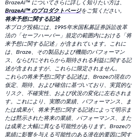
BrazeAI™ についてさらに詳しく知りたい方は、
BrazeAI™ のプロダクトページ
をご覧ください。
将来予想に関する記述
本ブログ投稿には、1995年米国私募証券訴訟改革
法の「セーフハーバー」規定の範囲内における「将
来予想に関する記述」が含まれています。これに
は、Braze、その製品および機能のパフォーマン
ス、ならびにそれらから期待される利益に関する記
述が含まれますが、これらに限定されません。
これらの将来予想に関する記述は、Brazeの現在の
仮定、期待、および確信に基づいており、実質的な
リスク、不確実性、および状況の変化に左右されま
す。これにより、実際の業績、パフォーマンス、ま
たは成果が、将来予想に関する記述によって明示ま
たは黙示された将来の業績、パフォーマンス、また
は成果と大幅に異なる可能性があります。Brazeの
業績に影響を与える可能性のある潜在的要因に関す