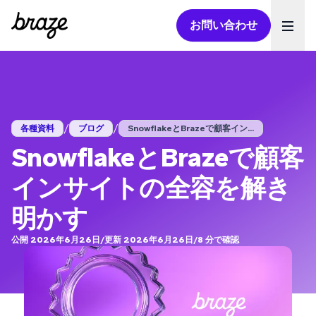
お問い合わせ
Ope
/
/
各種資料
ブログ
SnowflakeとBrazeで顧客イン...
SnowflakeとBrazeで顧客
インサイトの全容を解き
明かす
公開 2026年6月26日
/
更新 2026年6月26日
/
8
分で確認