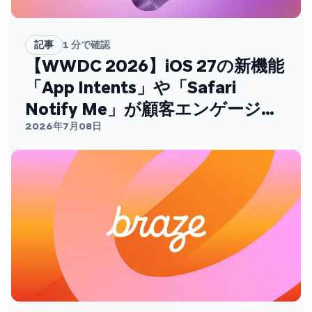
記事
1
分で確認
【WWDC 2026】iOS 27の新機能
「App Intents」や「Safari
Notify Me」が顧客エンゲージメ
ントを変える
2026年7月08日