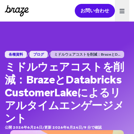
お問い合わせ
Ope
/
/
各種資料
ブログ
ミドルウェアコストを削減：BrazeとD...
ミドルウェアコストを削
減：BrazeとDatabricks
CustomerLakeによるリ
アルタイムエンゲージメ
ント
公開 2026年6月24日
/
更新 2026年6月24日
/
9
分で確認