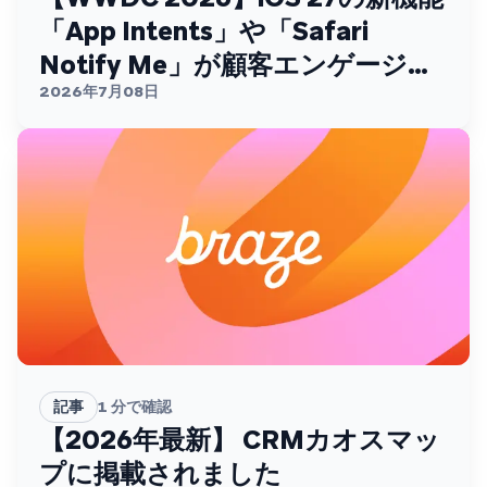
「App Intents」や「Safari
Notify Me」が顧客エンゲージメ
ントを変える
2026年7月08日
記事
1
分で確認
【2026年最新】 CRMカオスマッ
プに掲載されました