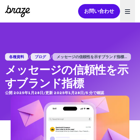
お問い合わせ
Ope
/
/
各種資料
ブログ
メッセージの信頼性を示すブランド指標...
メッセージの信頼性を示
すブランド指標
公開 2025年1月28日
/
更新 2025年1月28日
/
5
分で確認