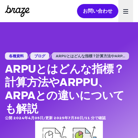
お問い合わせ
Ope
/
/
各種資料
ブログ
ARPUとはどんな指標？計算方法やARP...
ARPUとはどんな指標？
計算方法やARPPU、
ARPAとの違いについて
も解説
公開 2024年4月05日
/
更新 2025年7月30日
/
11
分で確認