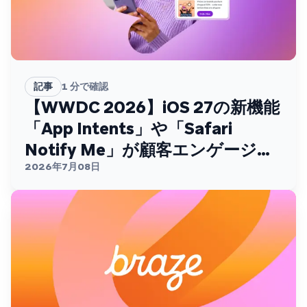
記事
1
分で確認
【WWDC 2026】iOS 27の新機能
「App Intents」や「Safari
Notify Me」が顧客エンゲージメ
ントを変える
2026年7月08日