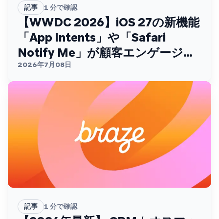
記事
1
分で確認
【WWDC 2026】iOS 27の新機能
「App Intents」や「Safari
Notify Me」が顧客エンゲージメ
ントを変える
2026年7月08日
記事
1
分で確認