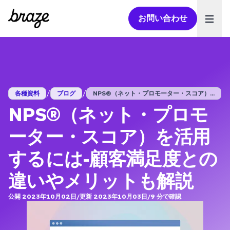
お問い合わせ
Ope
/
/
各種資料
ブログ
NPS®（ネット・プロモーター・スコア）...
NPS®（ネット・プロモ
ーター・スコア）を活用
するには-顧客満足度との
違いやメリットも解説
公開 2023年10月02日
/
更新 2023年10月03日
/
9
分で確認