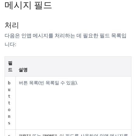
메시지 필드
처리
다음은 인앱 메시지를 처리하는 데 필요한 필드 목록입
니다:
필
드
설명
버튼 목록(빈 목록일 수 있음).
b
u
t
t
o
n
s
또는
. 이 필드를 사용하여 인앱 메시지를
c
"URI"
"NONE"