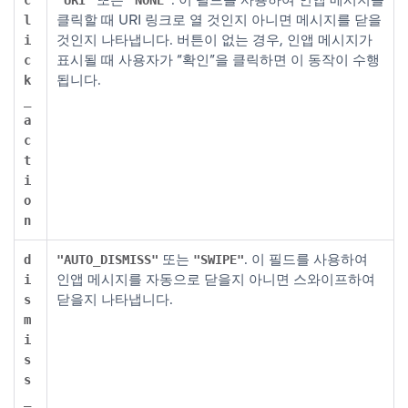
클릭할 때 URI 링크로 열 것인지 아니면 메시지를 닫을
l
것인지 나타냅니다. 버튼이 없는 경우, 인앱 메시지가
i
표시될 때 사용자가 “확인”을 클릭하면 이 동작이 수행
c
됩니다.
k
_
a
c
t
i
o
n
또는
. 이 필드를 사용하여
d
"AUTO_DISMISS"
"SWIPE"
인앱 메시지를 자동으로 닫을지 아니면 스와이프하여
i
닫을지 나타냅니다.
s
m
i
s
s
_