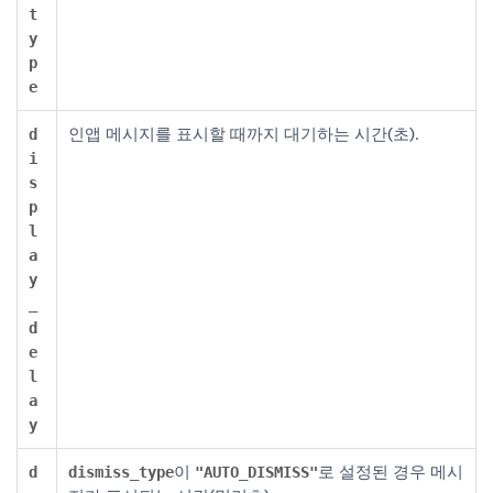
t
y
p
e
인앱 메시지를 표시할 때까지 대기하는 시간(초).
d
i
s
p
l
a
y
_
d
e
l
a
y
이
로 설정된 경우 메시
d
dismiss_type
"AUTO_DISMISS"