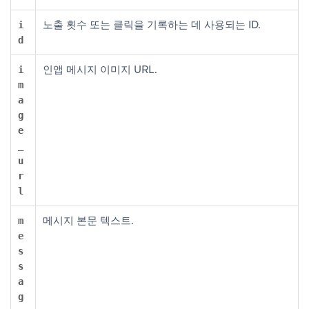
노출 횟수 또는 클릭을 기록하는 데 사용되는 ID.
i
d
인앱 메시지 이미지 URL.
i
m
a
g
e
_
u
r
l
메시지 본문 텍스트.
m
e
s
s
a
g