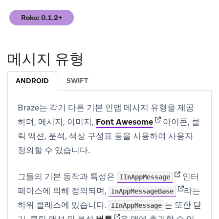
Roku: 0.1.2+
(opens in new tab)
메시지 유형
ANDROID
SWIFT
Braze는 각기 다른 기본 인앱 메시지 유형을 제공
(opens in new tab
하며, 메시지, 이미지,
Font Awesome
아이콘, 클
릭 액션, 분석, 색상 구성표 등을 사용하여 사용자
정의할 수 있습니다.
(opens in ne
그들의 기본 동작과 특성은
인터
IInAppMessage
(opens in n
페이스에 의해 정의되며,
라는
InAppMessageBase
하위 클래스에 있습니다.
는 또한 닫
IInAppMessage
(opens in new tab)
기, 클릭 액션 및 분석
버튼
을 앱에 추가할 수 있