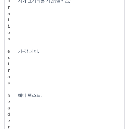
지가 표시되는 시간(밀리초).
u
r
a
t
i
o
n
키-값 페어.
e
x
t
r
a
s
헤더 텍스트.
h
e
a
d
e
r