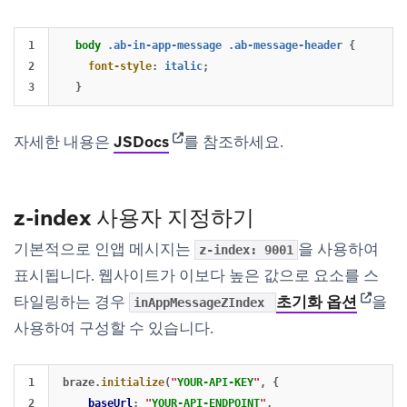
1

body
.ab-in-app-message
.ab-message-header
{
2

font-style
:
italic
;
}
(opens in new tab)
자세한 내용은
JSDocs
를 참조하세요.
z-index 사용자 지정하기
기본적으로 인앱 메시지는
을 사용하여
z-index: 9001
표시됩니다. 웹사이트가 이보다 높은 값으로 요소를 스
(opens 
타일링하는 경우
초기화 옵션
을
inAppMessageZIndex
사용하여 구성할 수 있습니다.
1

braze
.
initialize
(
"
YOUR-API-KEY
"
,
{
2

baseUrl
:
"
YOUR-API-ENDPOINT
"
,