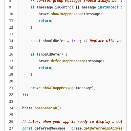
8

// Control-group messages should always be "shown
9

if 
(
message
.
isControl
||
message
instanceof
braze
10

braze
.
showInAppMessage
(
message
);
11

return
;
12

}
13

14

const
shouldDefer
=
true
;
// Replace with your ow
15

16

if 
(
shouldDefer
)
{
17

braze
.
deferInAppMessage
(
message
);
18

return
;
19

}
20

21

braze
.
showInAppMessage
(
message
);
22

});
23

24

braze
.
openSession
();
25

26

// Later, when your app is ready to display a deferre
27

const
deferredMessage
=
braze
.
getDeferredInAppMessage