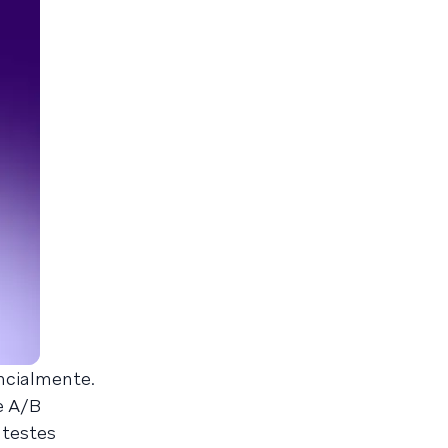
ncialmente.
e A/B
 testes