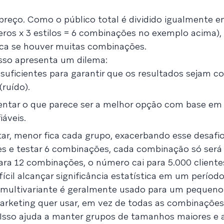
preço. Como o público total é dividido igualmente e
ros x 3 estilos = 6 combinações no exemplo acima),
stica se houver muitas combinações.
isso apresenta um dilema:
suficientes para garantir que os resultados sejam co
(ruído).
ntar o que parece ser a melhor opção com base em
iáveis.
r, menor fica cada grupo, exacerbando esse desafio
tes e testar 6 combinações, cada combinação só ser
ara 12 combinações, o número cai para 5.000 cliente
cil alcançar significância estatística em um período
te multivariante é geralmente usado para um pequen
marketing quer usar, em vez de todas as combinações
Isso ajuda a manter grupos de tamanhos maiores e a