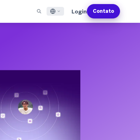
Login
Contato
English
S EM DESTAQUE
SUPORTE
Encontre Parceiros
Carreiras (EN)
Français
munity (EN)
ail
Visão Geral do Suporte
Explore e conecte-se com nossos parceiros de
Descubra vagas de emprego e por que as pessoas
tecnologia ou entrega de confiança
adoram trabalhar na Braze
sagens por app
Serviços Profissionais da Braze
日本語
N)
sagens pela internet
Planos de Sucesso da Braze
Serviços Jurídicos (EN)
S/RCS
Obtenha informações sobre nossos termos legais,
한국어
atsApp
políticas, conformidade e muito mais
bir todos os canais
Português BR
Español
Como funciona
Conheça a estrutura da nossa
Análise Global do Engajamento do Cliente
Saiba mais
tecnologia integrada verticalmente
2026
Para a sexta edição da <b>Análise Global de
Engajamento do Cliente</b>, entrevistamos
mais de 2.200 líderes de marketing e