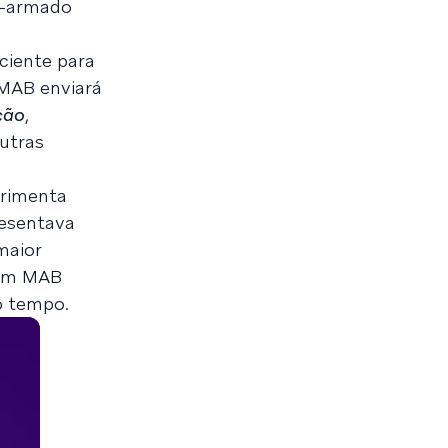
ti-armado
iciente para
 MAB enviará
ção
,
utras
erimenta
resentava
maior
 um MAB
o tempo.