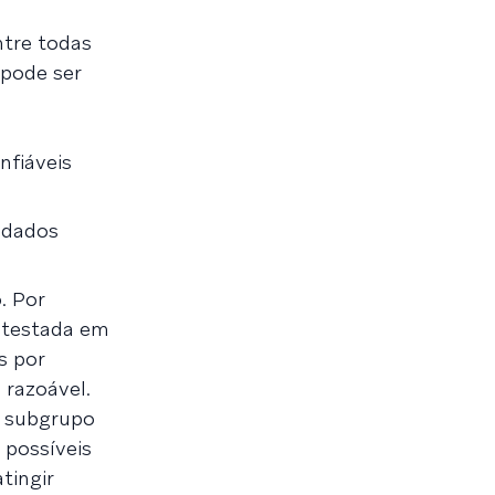
ntre todas
 pode ser
nfiáveis
 dados
. Por
á testada em
s por
 razoável.
o subgrupo
 possíveis
tingir