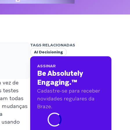
analisamos mais de 6 bilhões de dados
primários abrangendo mais de 750 marcas.
TAGS RELACIONADAS
AI Decisioning
ASSINAR
Be Absolutely
Engaging.
™
m vez de
s testes
Cadastre-se para receber
ntam todas
novidades regulares da
às mudanças
Braze.
a
A usando