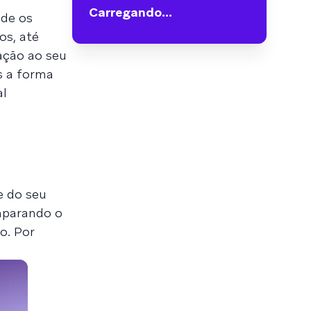
Carregando...
sde os
os, até
ação ao seu
s a forma
al
e do seu
mparando o
o. Por