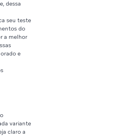
e, dessa
ca seu teste
amentos do
r a melhor
essas
morado e
os
 o
da variante
ja claro a