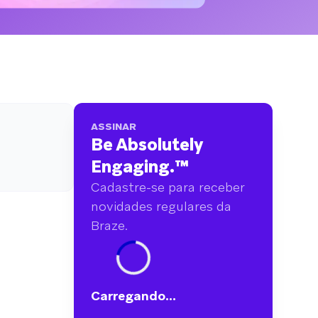
analisamos mais de 6 bilhões de dados
primários abrangendo mais de 750 marcas.
ASSINAR
Be Absolutely
Engaging.
™
Cadastre-se para receber
novidades regulares da
Braze.
Carregando...