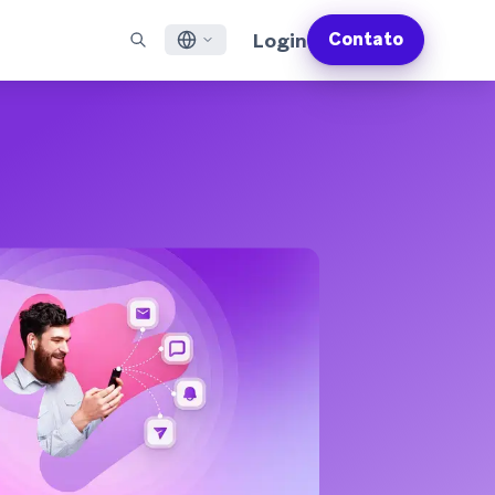
Login
Contato
English
S EM DESTAQUE
SUPORTE
Encontre Parceiros
Carreiras (EN)
Français
munity (EN)
ail
Visão Geral do Suporte
Explore e conecte-se com nossos parceiros de
Descubra vagas de emprego e por que as pessoas
tecnologia ou entrega de confiança
adoram trabalhar na Braze
sagens por app
Serviços Profissionais da Braze
日本語
N)
sagens pela internet
Planos de Sucesso da Braze
Serviços Jurídicos (EN)
S/RCS
Obtenha informações sobre nossos termos legais,
한국어
atsApp
políticas, conformidade e muito mais
bir todos os canais
Português BR
Español
Como funciona
Conheça a estrutura da nossa
Análise Global do Engajamento do Cliente
Saiba mais
tecnologia integrada verticalmente
2026
Para a sexta edição da <b>Análise Global de
Engajamento do Cliente</b>, entrevistamos
mais de 2.200 líderes de marketing e