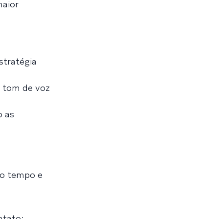
maior
stratégia
o tom de voz
o as
do tempo e
ntato;