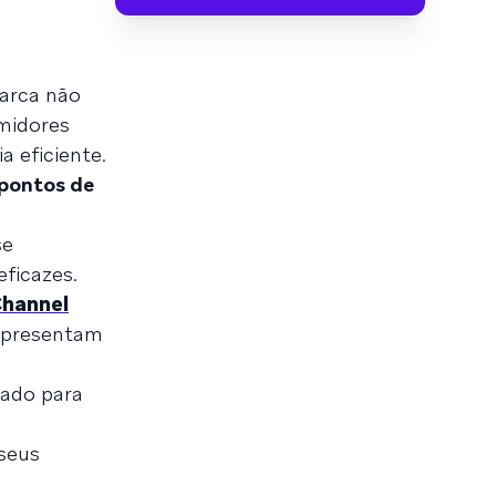
marca não
midores
 eficiente.
pontos de
se
ficazes.
Channel
representam
cado para
 seus