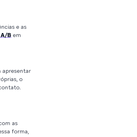
ncias e as
 A/B
em
a apresentar
óprias, o
contato.
 com as
essa forma,