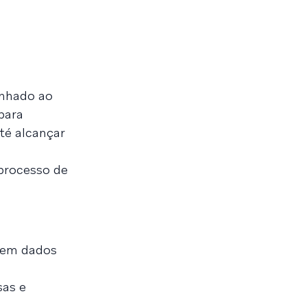
inhado ao
para
té alcançar
 processo de
ecem dados
sas e