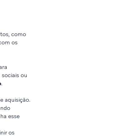
retos, como
o com os
s
ara
 sociais ou
o
.
e aquisição.
undo
nha esse
nir os