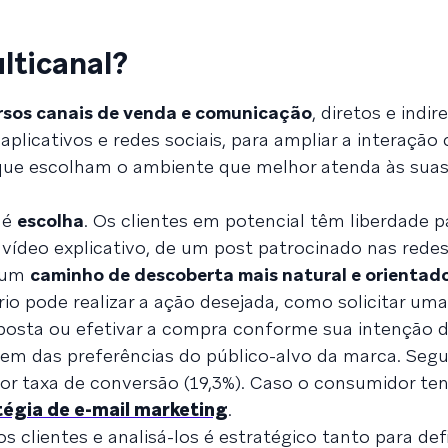
lticanal?
rsos canais de venda e comunicação
, diretos e indi
l, aplicativos e redes sociais, para ampliar a interaçã
ir que escolham o ambiente que melhor atenda às sua
 é
escolha
. Os clientes em potencial têm liberdade p
ídeo explicativo, de um post patrocinado nas redes
a um
caminho de descoberta mais natural e orientad
ário pode realizar a ação desejada, como solicitar uma
posta ou efetivar a compra conforme sua intenção d
ndem das preferências do público-alvo da marca. Seg
ior taxa de conversão (19,3%). Caso o consumidor te
tégia de e-mail marketing
.
 clientes e analisá-los é estratégico tanto para defi