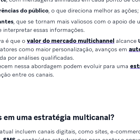
rências do público
, o que direciona melhor as ações;
antes
, que se tornam mais valiosos com o apoio de
 interpretar essas informações.
va é que o
valor do mercado multichannel
alcance
 fatores como maior personalização, avanços em
aut
 por análises qualificadas.
ecem nessa abordagem podem evoluir para uma
est
ação entre os canais.
s em uma estratégia multicanal?
atual incluem canais digitais, como sites, e-commer
s,
SMS
e conteúdos estruturados para captar e conve