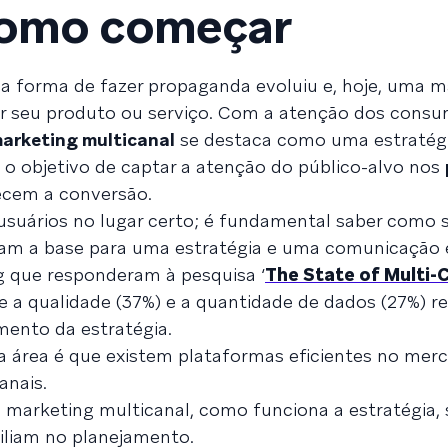
 como começar
, a forma de fazer propaganda evoluiu e, hoje, uma 
ar seu produto ou serviço. Com a atenção dos consu
arketing multicanal
se destaca como uma estratégia
o objetivo de captar a atenção do público-alvo nos
ecem a conversão.
usuários no lugar certo; é fundamental saber como 
am a base para uma estratégia e uma comunicação e
g que responderam à pesquisa ‘
The State of Multi-
ue a qualidade (37%) e a quantidade de dados (27%) 
mento da estratégia.
 da área é que existem plataformas eficientes no mer
anais.
é marketing multicanal, como funciona a estratégia,
iliam no planejamento.