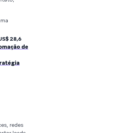
 uma
US$ 28,6
omação de
ratégia
ces, redes
rter leads.