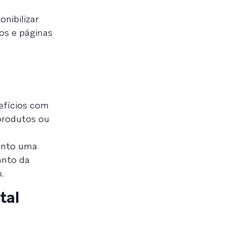
nibilizar
os e páginas
a
efícios com
produtos ou
uanto uma
anto da
.
tal