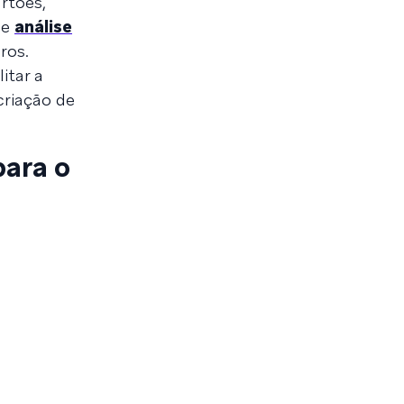
rtões,
 e
análise
ros.
itar a
criação de
para o