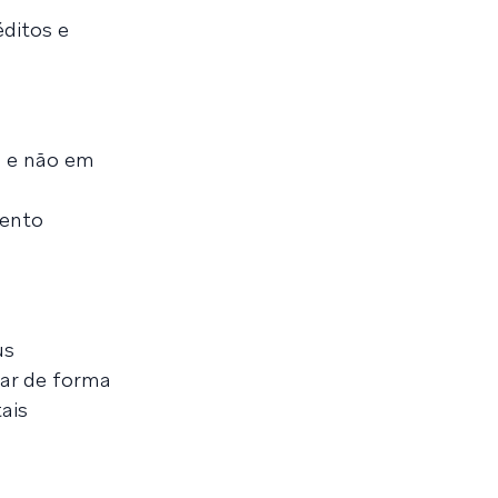
ditos e
, e não em
mento
us
ar de forma
tais