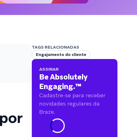
analisamos mais de 6 bilhões de dados
primários abrangendo mais de 750 marcas.
TAGS RELACIONADAS
Engajamento do cliente
ASSINAR
Be Absolutely
Engaging.
™
Cadastre-se para receber
novidades regulares da
 por
Braze.