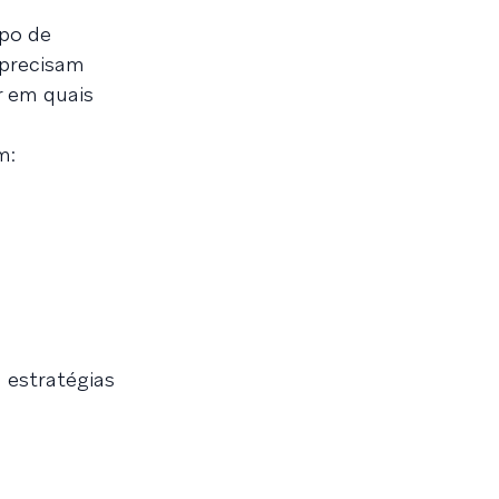
ipo de
 precisam
r em quais
m:
 estratégias