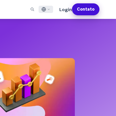
Login
Contato
English
S EM DESTAQUE
SUPORTE
Encontre Parceiros
Carreiras (EN)
Français
munity (EN)
ail
Visão Geral do Suporte
Explore e conecte-se com nossos parceiros de
Descubra vagas de emprego e por que as pessoas
tecnologia ou entrega de confiança
adoram trabalhar na Braze
sagens por app
Serviços Profissionais da Braze
日本語
N)
sagens pela internet
Planos de Sucesso da Braze
Serviços Jurídicos (EN)
S/RCS
Obtenha informações sobre nossos termos legais,
한국어
atsApp
políticas, conformidade e muito mais
bir todos os canais
Português BR
Español
Como funciona
Conheça a estrutura da nossa
Análise Global do Engajamento do Cliente
Saiba mais
tecnologia integrada verticalmente
2026
Para a sexta edição da <b>Análise Global de
Engajamento do Cliente</b>, entrevistamos
mais de 2.200 líderes de marketing e