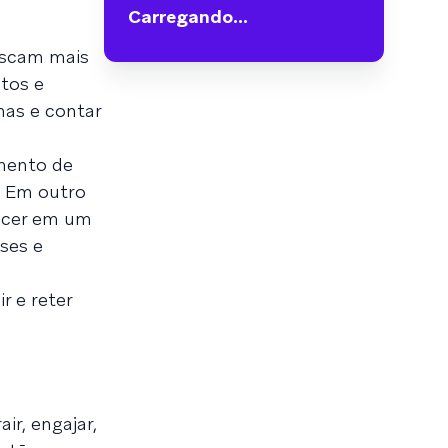
Carregando...
uscam mais
tos e
has e contar
umento de
. Em outro
ecer em um
ses e
r e reter
ir, engajar,