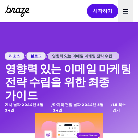
시작하기
Ope
/
/
리소스
블로그
영향력 있는 이메일 마케팅 전략 수립...
영향력 있는 이메일 마케팅
전략 수립을 위한 최종
가이드
게시 날짜 2024년 5월
/
마지막 편집 날짜 2024년 5월
/
15
최소
24일
24일
읽기