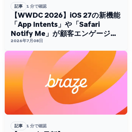
記事
1
分で確認
【WWDC 2026】iOS 27の新機能
「App Intents」や「Safari
Notify Me」が顧客エンゲージメ
ントを変える
2026年7月08日
記事
1
分で確認