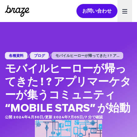
お問い合わせ
Ope
/
/
各種資料
ブログ
モバイルヒーローが帰ってきた ! ? ア...
モバイルヒーローが帰っ
てきた ! ? アプリマーケタ
ーが集うコミュニティ
“MOBILE STARS” が始動
公開 2024年4月30日
/
更新 2024年7月05日
/
7
分で確認