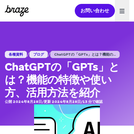
お問い合わせ
Ope
/
/
各種資料
ブログ
ChatGPTの「GPTs」とは？機能の...
ChatGPTの「GPTs」と
は？機能の特徴や使い
方、活用方法を紹介
公開 2024年8月28日
/
更新 2024年8月28日
/
13
分で確認