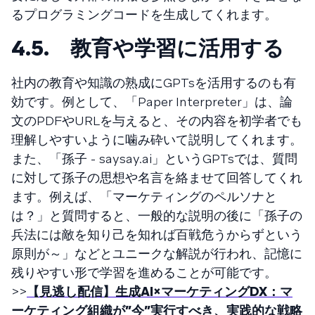
るプログラミングコードを生成してくれます。
4.5. 教育や学習に活用する
社内の教育や知識の熟成にGPTsを活用するのも有
効です。例として、「Paper Interpreter」は、論
文のPDFやURLを与えると、その内容を初学者でも
理解しやすいように噛み砕いて説明してくれます。
また、「孫子 - saysay.ai」というGPTsでは、質問
に対して孫子の思想や名言を絡ませて回答してくれ
ます。例えば、「マーケティングのペルソナと
は？」と質問すると、一般的な説明の後に「孫子の
兵法には敵を知り己を知れば百戦危うからずという
原則が～」などとユニークな解説が行われ、記憶に
残りやすい形で学習を進めることが可能です。
>>
【見逃し配信】生成AI×マーケティングDX：マ
ーケティング組織が”今”実行すべき、実践的な戦略