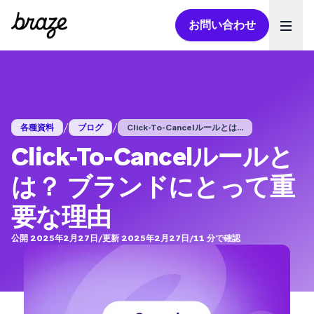
お問い合わせ
Ope
/
/
各種資料
ブログ
Click-To-Cancelルールとは...
Click-To-Cancelルールと
は？ ブランドにとって重
要な理由
公開 2025年2月27日
/
更新 2025年2月27日
/
11
分で確認