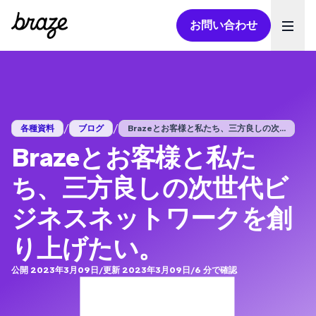
お問い合わせ
Ope
/
/
各種資料
ブログ
Brazeとお客様と私たち、三方良しの次...
Brazeとお客様と私た
ち、三方良しの次世代ビ
ジネスネットワークを創
り上げたい。
公開 2023年3月09日
/
更新 2023年3月09日
/
6
分で確認