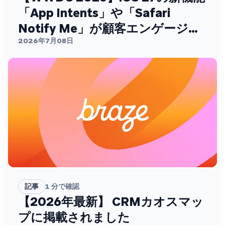
「App Intents」や「Safari
Notify Me」が顧客エンゲージメ
ントを変える
2026年7月08日
記事
1
分で確認
【2026年最新】 CRMカオスマッ
プに掲載されました