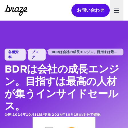
お問い合わせ
Ope
/
/
各種資
ブロ
BDRは会社の成長エンジン。目指すは最高...
料
グ
BDRは会社の成長エンジ
ン。目指すは最高の人材
が集うインサイドセール
ス。
公開 2024年10月11日
/
更新 2024年10月15日
/
5
分で確認