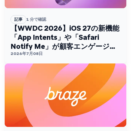
記事
1
分で確認
【WWDC 2026】iOS 27の新機能
「App Intents」や「Safari
Notify Me」が顧客エンゲージメ
ントを変える
2026年7月08日