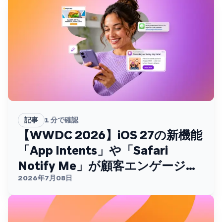
記事
1
分で確認
【WWDC 2026】iOS 27の新機能
「App Intents」や「Safari
Notify Me」が顧客エンゲージメ
ントを変える
2026年7月08日