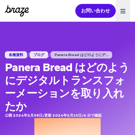
お問い合わせ
Ope
/
/
各種資料
ブログ
Panera Bread はどのようにデ...
Panera Bread はどのよう
にデジタルトランスフォ
ーメーションを取り入れ
たか
公開 2024年2月08日
/
更新 2024年2月15日
/
6
分で確認