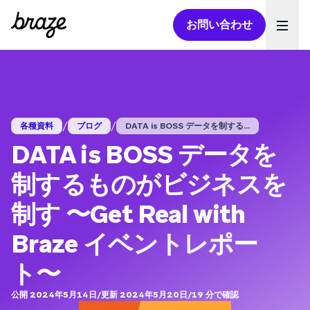
お問い合わせ
Ope
/
/
各種資料
ブログ
DATA is BOSS データを制する...
DATA is BOSS データを
制するものがビジネスを
制す 〜Get Real with
Braze イベントレポー
ト〜
公開 2024年5月14日
/
更新 2024年5月20日
/
19
分で確認