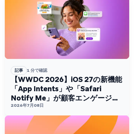
記事
1
分で確認
【WWDC 2026】iOS 27の新機能
「App Intents」や「Safari
Notify Me」が顧客エンゲージメ
ントを変える
2026年7月08日