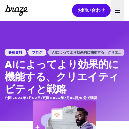
お問い合わせ
Ope
/
/
各種資料
ブログ
AIによってより効果的に機能する、クリエ...
AIによってより効果的に
機能する、クリエイティ
ビティと戦略
公開 2024年7月02日
/
更新 2024年7月02日
/
5
分で確認