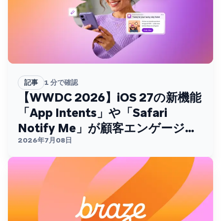
記事
1
分で確認
【WWDC 2026】iOS 27の新機能
「App Intents」や「Safari
Notify Me」が顧客エンゲージメ
ントを変える
2026年7月08日