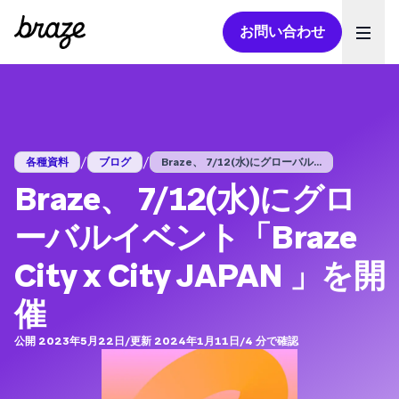
お問い合わせ
Ope
/
/
各種資料
ブログ
Braze、 7/12(水)にグローバル...
Braze、 7/12(水)にグロ
ーバルイベント「Braze
City x City JAPAN 」を開
催
公開 2023年5月22日
/
更新 2024年1月11日
/
4
分で確認