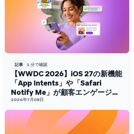
記事
1
分で確認
【WWDC 2026】iOS 27の新機能
「App Intents」や「Safari
Notify Me」が顧客エンゲージメ
ントを変える
2026年7月08日