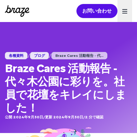
お問い合わせ
Ope
/
/
各種資料
ブログ
Braze Cares 活動報告 - 代...
Braze Cares 活動報告 -
代々木公園に彩りを。社
員で花壇をキレイにしま
した！
公開 2024年9月30日
/
更新 2024年9月30日
/
2
分で確認