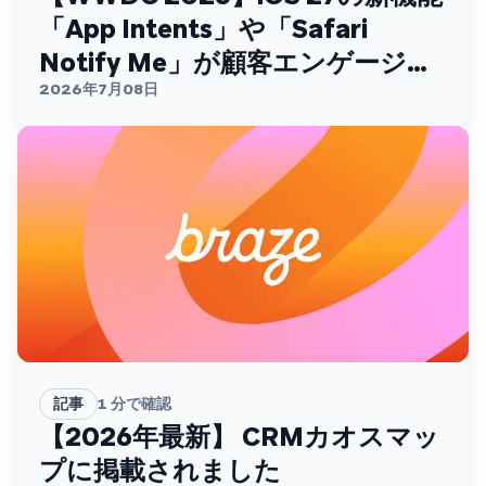
「App Intents」や「Safari
Notify Me」が顧客エンゲージメ
ントを変える
2026年7月08日
記事
1
分で確認
【2026年最新】 CRMカオスマッ
プに掲載されました