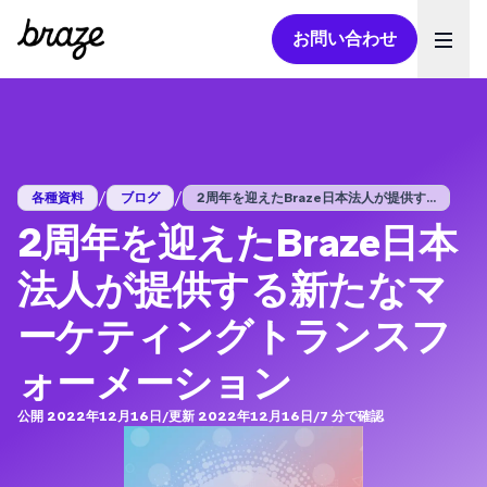
お問い合わせ
Ope
/
/
各種資料
ブログ
２周年を迎えたBraze日本法人が提供す...
２周年を迎えたBraze日本
法人が提供する新たなマ
ーケティングトランスフ
ォーメーション
公開 2022年12月16日
/
更新 2022年12月16日
/
7
分で確認