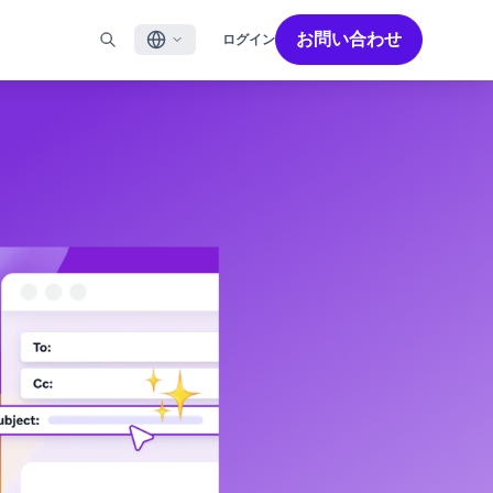
お問い合わせ
ログイン
English
ル
BRAZEを活用する
パートナーを探す
採用情報
Français
ール
Bonfire コミュニティ
成功を加速させるパートナー解決策でBrazeのパワーを最
Brazeで働く魅力と募集職種をご紹介します。
大限に高めましょう
バイルアプリメッセージ
Brazeラーニング
日本語
ebメッセージ
認定資格
S/RCS
用語集
한국어
E
の他のチャネル
Português BR
Español
Brazeのしくみ
Brzeの統合されたテクノロジースタック
2026年 グローバルカスタマーエンゲージメント
詳細はこちら
をご覧ください
レビュー日本語版
今年で6回目となるカスタマーエンゲージメント
レビュー（CER）では、2,200名以上のマーケテ
ィング責任者を対象に調査を実施し、750以上の