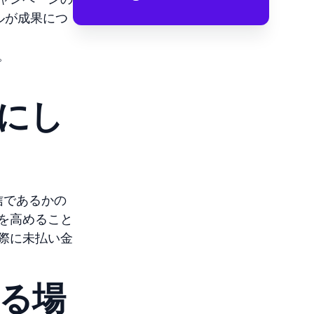
ルが成果につ
。
うにし
信であるかの
を高めること
際に未払い金
ある場