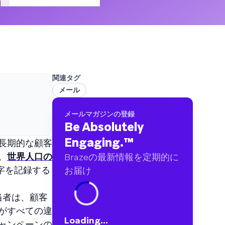
ブランドに及ぶ60億件以上のデータポイントを
分析しました
関連タグ
メール
メールマガジンの登録
Be Absolutely
Engaging.
™
長期的な顧客
。
世界人口の
Brazeの最新情報を定期的に
数字を記録する
お届け
当者は、顧客
がすべての違
Loading...
ャンペーンの