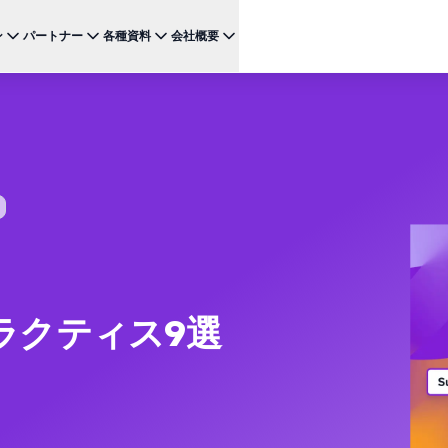
ン
パートナー
各種資料
会社概要
ケース
注目のテクノロジー
BRAZE FOR
チャネ
パートナーになる
投資家向け情報（英語）
BrazeAI Decisioning Studio™
メ
ンボーディング最適化
お客様事例
スタートアップ
NEW
 1
多様な連携を探求し 最高レベルの顧客体験の提供をリー
最新のニュース、数字、決算情報をご覧ください。
大規模な1:1のパーソナライゼーションを実現
ドしましょう
モ
産性の向上
ジャーニーオーケストレーション
レポート ＆ ガイド
W
客獲得の向上
マルチステップのクロスチャネル体験を創出
SM
リーガル（英語）
約防止
BrazeAI™ Agents
ウェビナー ＆ イベント
NEW
LIN
当社の規約、ポリシー、コンプライアンスなどに関する情
ンゲージメント向上
常時稼働のAIエージェントで、よりスマートなエ
報をご覧ください。
そ
ンゲージメントを拡大
レポート＆分析
パフォーマンスを分析し、インサイトを発見
ラクティス9選
Creative Studio
NEW
送る
クリエイティブワークフローを効率化