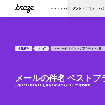
Why Braze?
プロダクト
ソリューショ
業界別
BRAZEを知る
ユース
Brazeプラットフォーム
Braze Alloys
私たちについて
リテール & Eコマース
資料一覧
オ
すべてのデータ、チャネル、オーケストレーションのニーズを
信頼できるテクノロジーまたは配送パートナーを探索し、
Brazeがどのようにして顧客エンゲージメントプラットフ
つのプラットフォームで。
つながりましょう
ォームのリーディングカンパニーになったかをご覧くださ
外食 & ファーストフード
生
い。
ブログ
詳細はこちら
価格
デリバリー & クイックコマース
顧
/
/
各種資料
ブログ
メールの件名 ベストプラクティス9選...
プレスリリース/メディア掲載
旅行 & ホスピタリティ
解
動画
BrazeAl™
UPDATES
Brazeの最新情報をご覧ください。
メディア & エンターテイメント
エ
AIによる自動化、学習、パーソナライズ
金融サービス
Braze データプラットフォーム
データを収集、統合、有効化
ユーザーガイド
メールの件名 ベストプ
クロスチャネル
全てのメッセージを、ひとつのプラットフォームから
公開 2024年9月18日
/
更新 2024年9月18日
/
7
分で確認