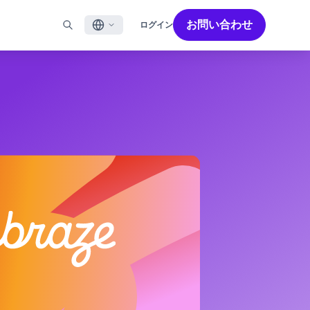
お問い合わせ
ログイン
English
ル
BRAZEを活用する
パートナーを探す
採用情報
Français
ール
Bonfire コミュニティ
成功を加速させるパートナー解決策でBrazeのパワーを最
Brazeで働く魅力と募集職種をご紹介します。
大限に高めましょう
バイルアプリメッセージ
Brazeラーニング
日本語
ebメッセージ
認定資格
S/RCS
用語集
한국어
E
の他のチャネル
Português BR
Español
Brazeのしくみ
Brzeの統合されたテクノロジースタック
2026年 グローバルカスタマーエンゲージメント
詳細はこちら
をご覧ください
レビュー日本語版
今年で6回目となるカスタマーエンゲージメント
レビュー（CER）では、2,200名以上のマーケテ
ィング責任者を対象に調査を実施し、750以上の