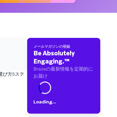
ブランドに及ぶ60億件以上のデータポイントを
分析しました
メールマガジンの登録
Be Absolutely
Engaging.
™
Brazeの最新情報を定期的に
選び方5ステ
お届け
Loading...