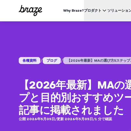
Why Braze?
プロダクト
ソリューショ
業界別
BRAZEを知る
ユース
Brazeプラットフォーム
Braze Alloys
私たちについて
リテール & Eコマース
資料一覧
オ
すべてのデータ、チャネル、オーケストレーションのニーズを
信頼できるテクノロジーまたは配送パートナーを探索し、
Brazeがどのようにして顧客エンゲージメントプラットフ
つのプラットフォームで。
つながりましょう
ォームのリーディングカンパニーになったかをご覧くださ
外食 & ファーストフード
生
い。
ブログ
詳細はこちら
価格
デリバリー & クイックコマース
顧
/
/
各種資料
ブログ
【2026年最新】MAの選び方5ステップ..
プレスリリース/メディア掲載
旅行 & ホスピタリティ
解
動画
BrazeAl™
UPDATES
Brazeの最新情報をご覧ください。
メディア & エンターテイメント
エ
AIによる自動化、学習、パーソナライズ
金融サービス
【2026年最新】MAの
Braze データプラットフォーム
データを収集、統合、有効化
ユーザーガイド
プと目的別おすすめツ
クロスチャネル
全てのメッセージを、ひとつのプラットフォームから
記事に掲載されました
公開 2026年5月05日
/
更新 2026年5月05日
/
1
分で確認