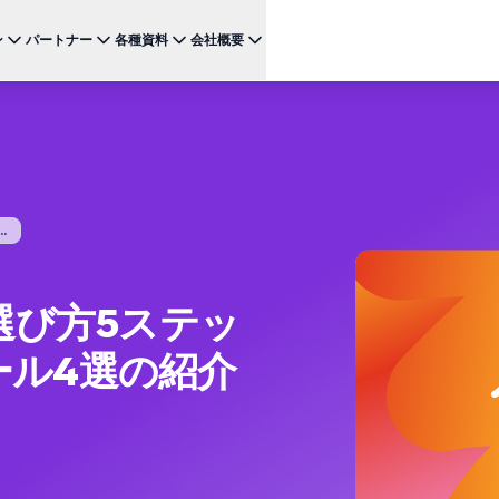
ン
パートナー
各種資料
会社概要
ケース
注目のテクノロジー
BRAZE FOR
チャネ
パートナーになる
投資家向け情報（英語）
BrazeAI Decisioning Studio™
メ
ンボーディング最適化
お客様事例
スタートアップ
NEW
 1
多様な連携を探求し 最高レベルの顧客体験の提供をリー
最新のニュース、数字、決算情報をご覧ください。
大規模な1:1のパーソナライゼーションを実現
ドしましょう
モ
産性の向上
ジャーニーオーケストレーション
レポート ＆ ガイド
W
客獲得の向上
マルチステップのクロスチャネル体験を創出
.
SM
リーガル（英語）
約防止
BrazeAI™ Agents
ウェビナー ＆ イベント
NEW
LIN
当社の規約、ポリシー、コンプライアンスなどに関する情
ンゲージメント向上
常時稼働のAIエージェントで、よりスマートなエ
報をご覧ください。
そ
ンゲージメントを拡大
選び方5ステッ
レポート＆分析
パフォーマンスを分析し、インサイトを発見
ール4選の紹介
Creative Studio
NEW
送る
クリエイティブワークフローを効率化