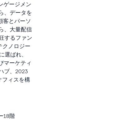
ーエンゲージメン
から、データを
顧客とパーソ
ら、大量配信
狂するファン
テクノロジー
職場に選ばれ、
よびマーケティ
ハブ、2023
のオフィスを構
ー18階