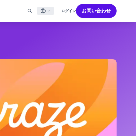
お問い合わせ
ログイン
English
ル
BRAZEを活用する
パートナーを探す
採用情報
Français
ール
Bonfire コミュニティ
成功を加速させるパートナー解決策でBrazeのパワーを最
Brazeで働く魅力と募集職種をご紹介します。
大限に高めましょう
バイルアプリメッセージ
Brazeラーニング
日本語
ebメッセージ
認定資格
S/RCS
用語集
한국어
E
の他のチャネル
Português BR
Español
Brazeのしくみ
Brzeの統合されたテクノロジースタック
2026年 グローバルカスタマーエンゲージメント
詳細はこちら
をご覧ください
レビュー日本語版
今年で6回目となるカスタマーエンゲージメント
レビュー（CER）では、2,200名以上のマーケテ
ィング責任者を対象に調査を実施し、750以上の