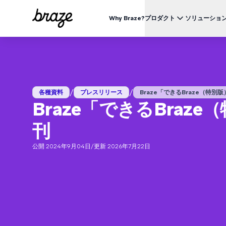
Why Braze?
プロダクト
ソリューショ
業界別
BRAZEを知る
ユース
Brazeプラットフォーム
Braze Alloys
私たちについて
リテール & Eコマース
資料一覧
オ
すべてのデータ、チャネル、オーケストレーションのニーズを
信頼できるテクノロジーまたは配送パートナーを探索し、
Brazeがどのようにして顧客エンゲージメントプラットフ
つのプラットフォームで。
つながりましょう
ォームのリーディングカンパニーになったかをご覧くださ
外食 & ファーストフード
生
い。
/
/
ブログ
各種資料
プレスリリース
Braze「できるBraze（特別版）
詳細はこちら
価格
デリバリー & クイックコマース
顧
Braze「できるBraz
プレスリリース/メディア掲載
旅行 & ホスピタリティ
解
動画
BrazeAl™
UPDATES
Brazeの最新情報をご覧ください。
刊
メディア & エンターテイメント
エ
AIによる自動化、学習、パーソナライズ
金融サービス
Braze データプラットフォーム
公開 2024年9月04日
/
更新 2026年7月22日
データを収集、統合、有効化
ユーザーガイド
クロスチャネル
全てのメッセージを、ひとつのプラットフォームから