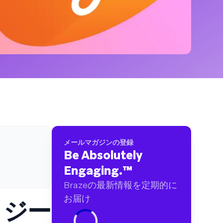
ブランドに及ぶ60億件以上のデータポイントを
分析しました
メールマガジンの登録
Be Absolutely
Engaging.
™
Brazeの最新情報を定期的に
お届け
ロジー