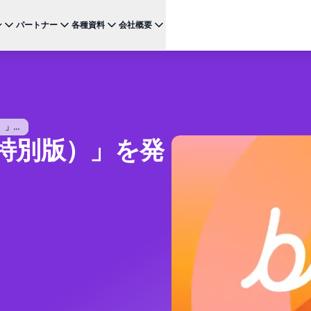
ン
パートナー
各種資料
会社概要
ケース
注目のテクノロジー
BRAZE FOR
チャネ
パートナーになる
投資家向け情報（英語）
BrazeAI Decisioning Studio™
メ
ンボーディング最適化
お客様事例
スタートアップ
NEW
 1
多様な連携を探求し 最高レベルの顧客体験の提供をリー
最新のニュース、数字、決算情報をご覧ください。
大規模な1:1のパーソナライゼーションを実現
ドしましょう
モ
産性の向上
ジャーニーオーケストレーション
レポート ＆ ガイド
」...
W
客獲得の向上
e（特別版）」を発
マルチステップのクロスチャネル体験を創出
SM
リーガル（英語）
約防止
BrazeAI™ Agents
ウェビナー ＆ イベント
NEW
LIN
当社の規約、ポリシー、コンプライアンスなどに関する情
ンゲージメント向上
常時稼働のAIエージェントで、よりスマートなエ
報をご覧ください。
そ
ンゲージメントを拡大
レポート＆分析
パフォーマンスを分析し、インサイトを発見
Creative Studio
NEW
送る
クリエイティブワークフローを効率化