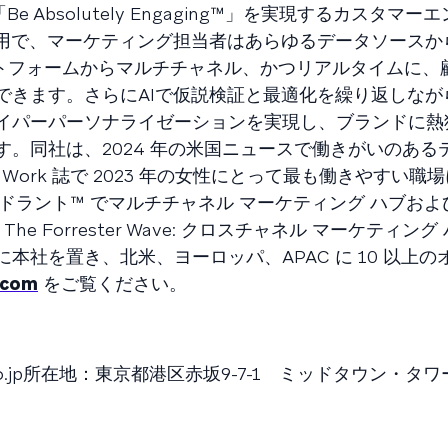
Be Absolutely Engaging™」を実現するカスタマ
の活用で、マーケティング担当者はあらゆるデータソース
ットフォームからマルチチャネル、かつリアルタイムに、
できます。さらにAIで仮説検証と最適化を繰り返しなが
イパーパーソナライゼーションを実現し、ブランドに熱
。同社は、2024 年の米国ニュースで働きがいのある
 to Work 誌で 2023 年の女性にとって最も働きやすい
 クアドラント™ でマルチチャネル マーケティング ハブお
 Forrester Wave: クロスチャネル マーケティング 
ークに本社を置き、北米、ヨーロッパ、APAC に 10 以上
.com
をご覧ください。
.jp
所在地：東京都港区赤坂9-7-1 ミッドタウン・タワ