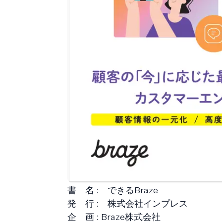
書 名 : できるBraze
発 行 : 株式会社インプレス
企 画 : Braze株式会社