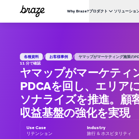
Why Braze?
プロダクト
ソリューショ
業界別
BRAZEを知る
ユース
Brazeプラットフォーム
Braze Alloys
私たちについて
リテール & Eコマース
資料一覧
オ
すべてのデータ、チャネル、オーケストレーションのニーズを
信頼できるテクノロジーまたは配送パートナーを探索し、
Brazeがどのようにして顧客エンゲージメントプラットフ
つのプラットフォームで。
つながりましょう
ォームのリーディングカンパニーになったかをご覧くださ
外食 & ファーストフード
生
い。
/
/
ブログ
各種資料
お客様事例
ヤマップがマーケティング施策のPDCA
詳細はこちら
価格
デリバリー & クイックコマース
顧
11 分で確認
プレスリリース/メディア掲載
ヤマップがマーケティ
旅行 & ホスピタリティ
解
動画
BrazeAl™
UPDATES
Brazeの最新情報をご覧ください。
メディア & エンターテイメント
エ
AIによる自動化、学習、パーソナライズ
PDCAを回し、エリア
金融サービス
Braze データプラットフォーム
データを収集、統合、有効化
ソナライズを推進。顧
ユーザーガイド
クロスチャネル
全てのメッセージを、ひとつのプラットフォームから
収益基盤の強化を実現
Use Case
Industry
リテンション
旅行 & ホスピタリティ