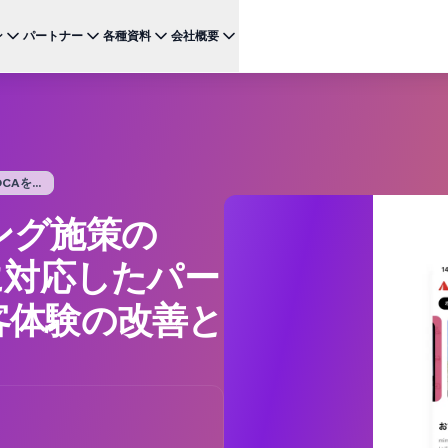
ン
パートナー
各種資料
会社概要
ケース
注目のテクノロジー
BRAZE FOR
チャネ
パートナーになる
投資家向け情報（英語）
BrazeAI Decisioning Studio™
メ
ンボーディング最適化
お客様事例
スタートアップ
NEW
 1
多様な連携を探求し 最高レベルの顧客体験の提供をリー
最新のニュース、数字、決算情報をご覧ください。
大規模な1:1のパーソナライゼーションを実現
ドしましょう
モ
産性の向上
ジャーニーオーケストレーション
レポート ＆ ガイド
を...
W
客獲得の向上
マルチステップのクロスチャネル体験を創出
SM
リーガル（英語）
ング施策の
約防止
BrazeAI™ Agents
ウェビナー ＆ イベント
NEW
LIN
当社の規約、ポリシー、コンプライアンスなどに関する情
ンゲージメント向上
常時稼働のAIエージェントで、よりスマートなエ
報をご覧ください。
そ
に対応したパー
ンゲージメントを拡大
レポート＆分析
客体験の改善と
パフォーマンスを分析し、インサイトを発見
Creative Studio
NEW
送る
クリエイティブワークフローを効率化