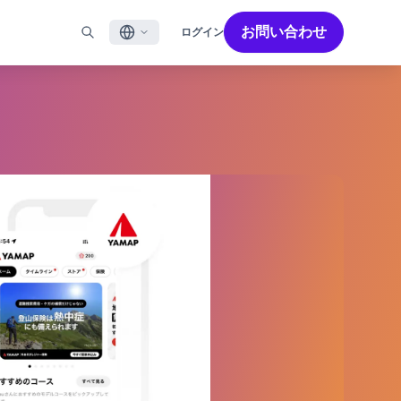
お問い合わせ
ログイン
English
ル
BRAZEを活用する
パートナーを探す
採用情報
Français
ール
Bonfire コミュニティ
成功を加速させるパートナー解決策でBrazeのパワーを最
Brazeで働く魅力と募集職種をご紹介します。
大限に高めましょう
バイルアプリメッセージ
Brazeラーニング
日本語
ebメッセージ
認定資格
S/RCS
用語集
한국어
E
の他のチャネル
Português BR
Español
Brazeのしくみ
Brzeの統合されたテクノロジースタック
2026年 グローバルカスタマーエンゲージメント
詳細はこちら
をご覧ください
レビュー日本語版
今年で6回目となるカスタマーエンゲージメント
レビュー（CER）では、2,200名以上のマーケテ
ィング責任者を対象に調査を実施し、750以上の