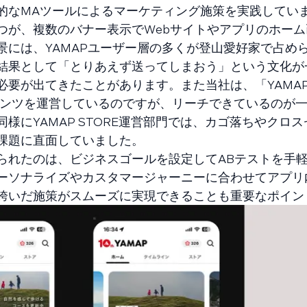
的なMAツールによるマーケティング施策を実践してい
つが、複数のバナー表示でWebサイトやアプリのホーム
景には、YAMAPユーザー層の多くが登山愛好家で占め
結果として「とりあえず送ってしまおう」という文化が
必要が出てきたことがあります。また当社は、「YAMA
ンテンツを運営しているのですが、リーチできているのが
様にYAMAP STORE運営部門では、カゴ落ちやクロ
課題に直面していました。
られたのは、ビジネスゴールを設定してABテストを手
ーソナライズやカスタマージャーニーに合わせてアプリ
跨いだ施策がスムーズに実現できることも重要なポイン