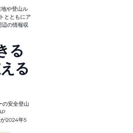
在地や登山ル
トとともにア
周辺の情報収
きる
支える
ーの安全登山
AP
2024年5