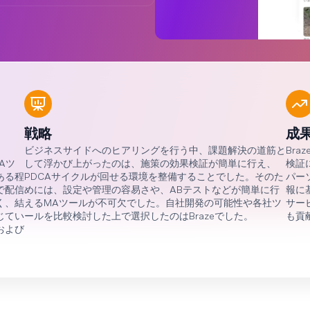
戦略
成
ビジネスサイドへのヒアリングを行う中、課題解決の道筋と
Br
Aツ
して浮かび上がったのは、施策の効果検証が簡単に行え、
検証
ある程
PDCAサイクルが回せる環境を整備することでした。そのた
パー
で配信
めには、設定や管理の容易さや、ABテストなどが簡単に行
報に
く、結
えるMAツールが不可欠でした。自社開発の可能性や各社ツ
サー
じてい
ールを比較検討した上で選択したのはBrazeでした。
も貢
および