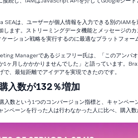
し、IAMはJavaScript APIを介してGoogleシー
ra SEAは、ユーザーが個人情報を入力できる別のIAM
加します。ストリーミングデータ機能とメッセージのカ
フィケーション戦略を実行するのに最適なプラットフォー
ile Marketing Managerであるジェフリー氏は、「このア
1ヶ月しかかかりませんでした」と語っています。Bra
げで、最短距離でアイデアを実現できたのです。
果：購入数が132％増加
Aは、購入数という1つのコンバージョン指標と、キャンペー
ャンペーンを行った人は行わなかった人に比べ、購入数が