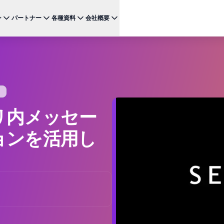
ン
パートナー
各種資料
会社概要
ケース
注目のテクノロジー
BRAZE FOR
チャネ
パートナーになる
投資家向け情報（英語）
BrazeAI Decisioning Studio™
メ
ンボーディング最適化
お客様事例
スタートアップ
NEW
 1
多様な連携を探求し 最高レベルの顧客体験の提供をリー
最新のニュース、数字、決算情報をご覧ください。
大規模な1:1のパーソナライゼーションを実現
ドしましょう
モ
産性の向上
ジャーニーオーケストレーション
レポート ＆ ガイド
W
客獲得の向上
マルチステップのクロスチャネル体験を創出
SM
リーガル（英語）
アプリ内メッセー
約防止
BrazeAI™ Agents
ウェビナー ＆ イベント
NEW
LIN
当社の規約、ポリシー、コンプライアンスなどに関する情
ンゲージメント向上
常時稼働のAIエージェントで、よりスマートなエ
報をご覧ください。
そ
ョンを活用し
ンゲージメントを拡大
レポート＆分析
パフォーマンスを分析し、インサイトを発見
Creative Studio
NEW
送る
クリエイティブワークフローを効率化