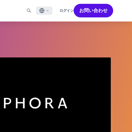
お問い合わせ
ログイン
English
ル
BRAZEを活用する
パートナーを探す
採用情報
Français
ール
Bonfire コミュニティ
成功を加速させるパートナー解決策でBrazeのパワーを最
Brazeで働く魅力と募集職種をご紹介します。
大限に高めましょう
バイルアプリメッセージ
Brazeラーニング
日本語
ebメッセージ
認定資格
S/RCS
用語集
한국어
E
の他のチャネル
Português BR
Español
Brazeのしくみ
Brzeの統合されたテクノロジースタック
2026年 グローバルカスタマーエンゲージメント
詳細はこちら
をご覧ください
レビュー日本語版
今年で6回目となるカスタマーエンゲージメント
レビュー（CER）では、2,200名以上のマーケテ
ィング責任者を対象に調査を実施し、750以上の