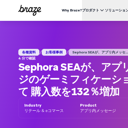
Why Braze?
プロダクト
ソリューショ
業界別
BRAZEを知る
ユース
Brazeプラットフォーム
Braze Alloys
私たちについて
リテール & Eコマース
資料一覧
オ
すべてのデータ、チャネル、オーケストレーションのニーズを
信頼できるテクノロジーまたは配送パートナーを探索し、
Brazeがどのようにして顧客エンゲージメントプラットフ
つのプラットフォームで。
つながりましょう
ォームのリーディングカンパニーになったかをご覧くださ
外食 & ファーストフード
生
い。
/
/
ブログ
各種資料
お客様事例
Sephora SEAが、アプリ内メッセ...
詳細はこちら
価格
デリバリー & クイックコマース
顧
4 分で確認
プレスリリース/メディア掲載
Sephora SEAが、
旅行 & ホスピタリティ
解
動画
BrazeAl™
UPDATES
Brazeの最新情報をご覧ください。
メディア & エンターテイメント
エ
AIによる自動化、学習、パーソナライズ
ジのゲーミフィケーシ
金融サービス
Braze データプラットフォーム
データを収集、統合、有効化
て 購入数を132％増加
ユーザーガイド
クロスチャネル
全てのメッセージを、ひとつのプラットフォームから
Industry
Product
リテール & eコマース
アプリ内メッセージ