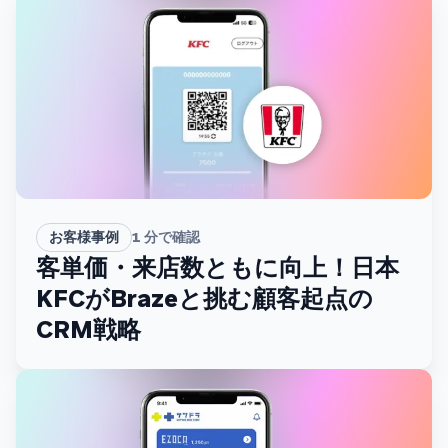
お客様事例
1
分で確認
客単価・来店数ともに向上！日本
KFCがBrazeと挑む顧客起点の
CRM戦略