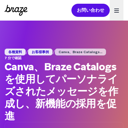
お問い合わせ
Ope
/
/
各種資料
お客様事例
Canva、Braze Catalogs...
7 分で確認
Canva、Braze Catalogs
を使用してパーソナライ
ズされたメッセージを作
成し、新機能の採用を促
進