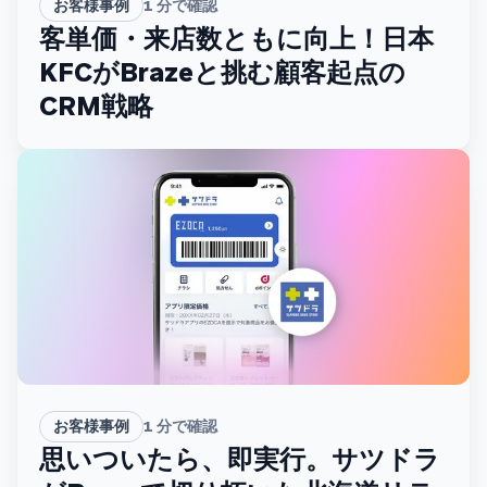
お客様事例
1
分で確認
客単価・来店数ともに向上！日本
KFCがBrazeと挑む顧客起点の
CRM戦略
お客様事例
1
分で確認
思いついたら、即実行。サツドラ