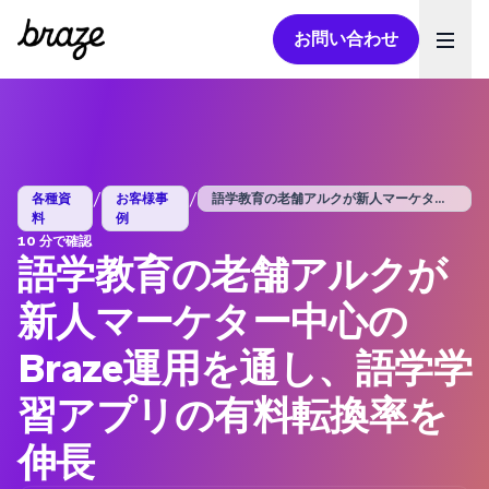
お問い合わせ
Ope
/
/
各種資
お客様事
語学教育の老舗アルクが新人マーケター中心...
料
例
10 分で確認
語学教育の老舗アルクが
新人マーケター中心の
Braze運用を通し、語学学
習アプリの有料転換率を
伸長