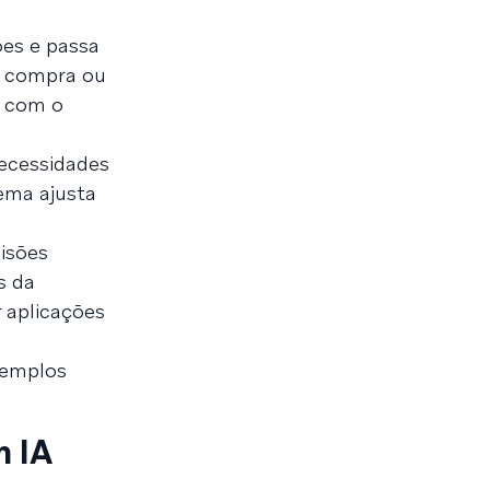
ões e passa
a compra ou
e com o
necessidades
tema ajusta
isões
s da
 aplicações
xemplos
m IA