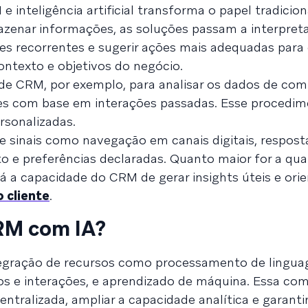
 inteligência artificial transforma o papel tradicio
zenar informações, as soluções passam a interpreta
 recorrentes e sugerir ações mais adequadas para c
contexto e objetivos do negócio.
 de CRM, por exemplo, para analisar os dados de comp
es com base em interações passadas. Esse procedi
sonalizadas.
 sinais como navegação em canais digitais, respost
 e preferências declaradas. Quanto maior for a qua
á a capacidade do CRM de gerar insights úteis e ori
 cliente
.
RM com IA?
ntegração de recursos como processamento de lingua
s e interações, e aprendizado de máquina. Essa co
ntralizada, ampliar a capacidade analítica e garanti