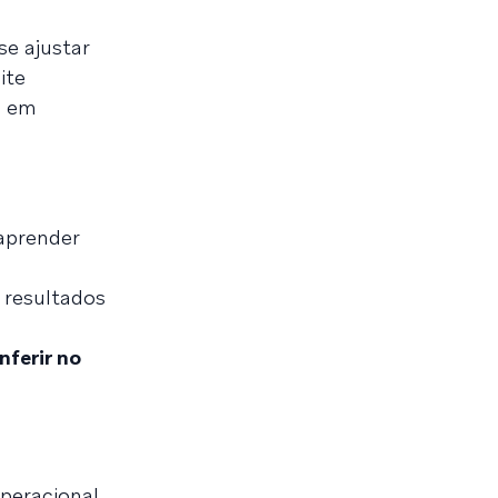
se ajustar
ite
o em
 aprender
a
 resultados
nferir no
operacional,