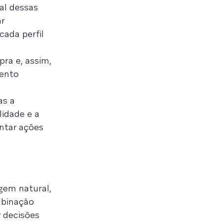
nal dessas
r
ada perfil
ra e, assim,
mento
as a
lidade e a
entar ações
gem natural,
mbinação
r decisões