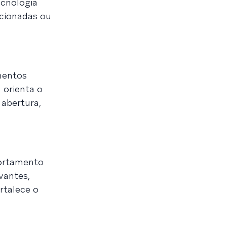
ecnologia
ecionadas ou
omentos
 orienta o
abertura,
portamento
vantes,
rtalece o