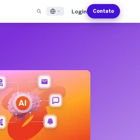
Login
Contato
English
S EM DESTAQUE
SUPORTE
Encontre Parceiros
Carreiras (EN)
Français
munity (EN)
ail
Visão Geral do Suporte
Explore e conecte-se com nossos parceiros de
Descubra vagas de emprego e por que as pessoas
tecnologia ou entrega de confiança
adoram trabalhar na Braze
sagens por app
Serviços Profissionais da Braze
日本語
N)
sagens pela internet
Planos de Sucesso da Braze
Serviços Jurídicos (EN)
S/RCS
Obtenha informações sobre nossos termos legais,
한국어
atsApp
políticas, conformidade e muito mais
bir todos os canais
Português BR
Español
Como funciona
Conheça a estrutura da nossa
Análise Global do Engajamento do Cliente
Saiba mais
tecnologia integrada verticalmente
2026
Para a sexta edição da <b>Análise Global de
Engajamento do Cliente</b>, entrevistamos
mais de 2.200 líderes de marketing e