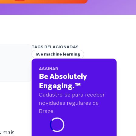
analisamos mais de 6 bilhões de dados
primários abrangendo mais de 750 marcas.
TAGS RELACIONADAS
IA e machine learning
ASSINAR
Be Absolutely
Engaging.
™
Cadastre-se para receber
novidades regulares da
Braze.
s mais