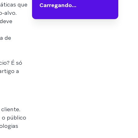
áticas que
Carregando...
-alvo.
 deve
ca de
io? É só
artigo a
cliente.
 o público
ologias