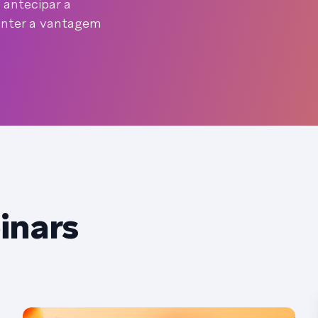
 antecipar a
anter a vantagem
inars