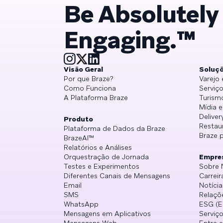
Be Absolutely
Engaging.™
Visão Geral
Soluç
Por que Braze?
Varejo
Como Funciona
Serviço
A Plataforma Braze
Turism
Mídia 
Deliver
Produto
Restau
Plataforma de Dados da Braze
Braze 
BrazeAI™
Relatórios e Análises
Orquestração de Jornada
Empre
Testes e Experimentos
Sobre 
Diferentes Canais de Mensagens
Carreir
Email
Notícia
SMS
Relaçõ
WhatsApp
ESG (E
Mensagens em Aplicativos
Serviço