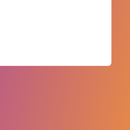
analisamos mais de 6 bilhões de dados
primários abrangendo mais de 750 marcas.