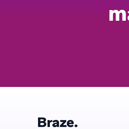
m
Braze.