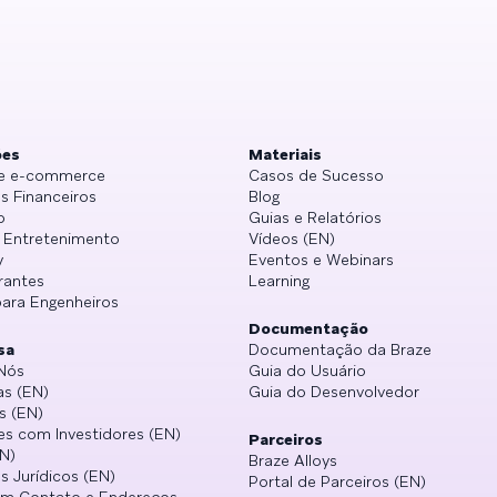
ões
Materiais
 e e-commerce
Casos de Sucesso
s Financeiros
Blog
o
Guias e Relatórios
e Entretenimento
Vídeos (EN)
y
Eventos e Webinars
rantes
Learning
para Engenheiros
Documentação
sa
Documentação da Braze
Nós
Guia do Usuário
as (EN)
Guia do Desenvolvedor
s (EN)
es com Investidores (EN)
Parceiros
N)
Braze Alloys
s Jurídicos (EN)
Portal de Parceiros (EN)