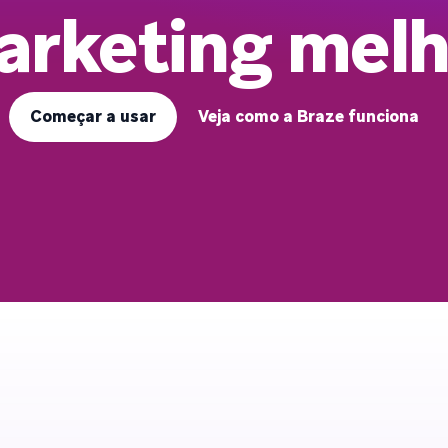
arketing melh
Começar a usar
Veja como a Braze funciona