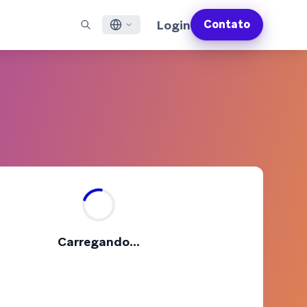
Login
Contato
English
S EM DESTAQUE
SUPORTE
Encontre Parceiros
Carreiras (EN)
Français
munity (EN)
ail
Visão Geral do Suporte
Explore e conecte-se com nossos parceiros de
Descubra vagas de emprego e por que as pessoas
tecnologia ou entrega de confiança
adoram trabalhar na Braze
sagens por app
Serviços Profissionais da Braze
日本語
N)
sagens pela internet
Planos de Sucesso da Braze
Serviços Jurídicos (EN)
S/RCS
Obtenha informações sobre nossos termos legais,
한국어
atsApp
políticas, conformidade e muito mais
bir todos os canais
Português BR
Español
Como funciona
Conheça a estrutura da nossa
Análise Global do Engajamento do Cliente
Saiba mais
Carregando...
tecnologia integrada verticalmente
2026
Para a sexta edição da <b>Análise Global de
Engajamento do Cliente</b>, entrevistamos
mais de 2.200 líderes de marketing e