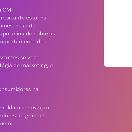
7h GMT
mportante estar na
oomes, head de
apo animado sobre as
comportamento dos
essantes se você
tégia de marketing, e
consumidores na
o moldam a inovação
radores de grandes
guém