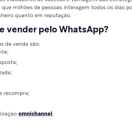
m que milhões de pessoas interagem todos os dias p
nheiro quanto em reputação.
de vender pelo WhatsApp?
as de venda são:
nte;
sposta;
zada;
e recompra;
lização
omnichannel
;