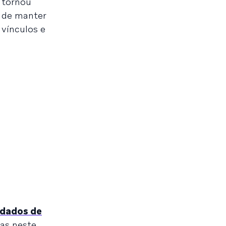
 tornou
a de manter
vínculos e
dados de
ias neste