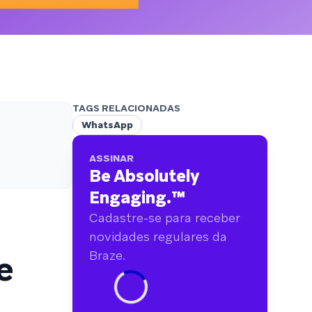
analisamos mais de 6 bilhões de dados
primários abrangendo mais de 750 marcas.
TAGS RELACIONADAS
WhatsApp
ASSINAR
Be Absolutely
Engaging.
™
Cadastre-se para receber
novidades regulares da
e
Braze.