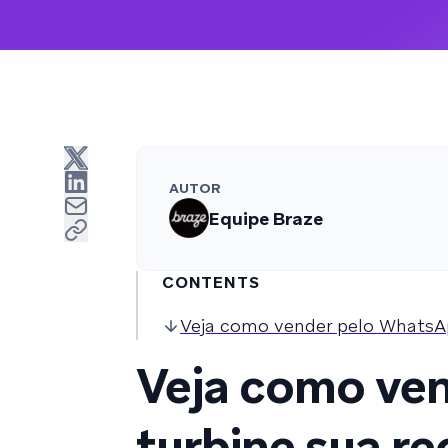
AUTOR
Equipe Braze
CONTENTS
Veja como vender pelo WhatsAp
Veja como ve
turbine sua re