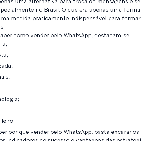
enas uma alternativa para troca de mensagens e se
especialmente no Brasil. O que era apenas uma form
uma medida praticamente indispensável para formar 
s.
e saber como vender pelo WhatsApp, destacam-se:
ia;
sta;
zada;
ais;
ologia;
leiro.
aber por que vender pelo WhatsApp, basta encarar os
 os indicadores de sucesso e vantagens das estratég