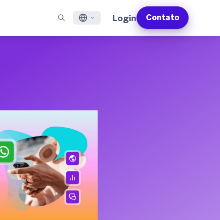
Login
Contato
English
S EM DESTAQUE
SUPORTE
Encontre Parceiros
Carreiras (EN)
Français
munity (EN)
ail
Visão Geral do Suporte
Explore e conecte-se com nossos parceiros de
Descubra vagas de emprego e por que as pessoas
tecnologia ou entrega de confiança
adoram trabalhar na Braze
sagens por app
Serviços Profissionais da Braze
日本語
N)
sagens pela internet
Planos de Sucesso da Braze
Serviços Jurídicos (EN)
S/RCS
Obtenha informações sobre nossos termos legais,
한국어
atsApp
políticas, conformidade e muito mais
bir todos os canais
Português BR
Español
Como funciona
Conheça a estrutura da nossa
Análise Global do Engajamento do Cliente
Saiba mais
tecnologia integrada verticalmente
2026
Para a sexta edição da <b>Análise Global de
Engajamento do Cliente</b>, entrevistamos
mais de 2.200 líderes de marketing e