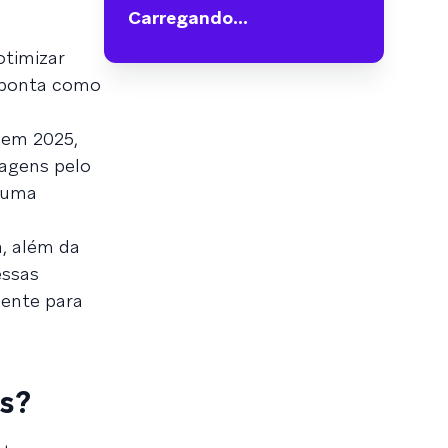
Carregando...
otimizar
esponta como
, em 2025,
sagens pelo
u uma
a, além da
essas
mente para
is?