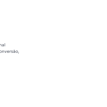
nal
onversão,