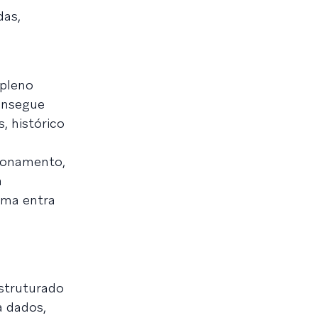
das,
 pleno
onsegue
, histórico
cionamento,
a
rma entra
struturado
a dados,