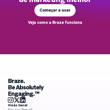
Começar a usar
Veja como a Braze funciona
Braze.
Be Absolutely
Engaging.™
Visão Geral
Por que Braze?