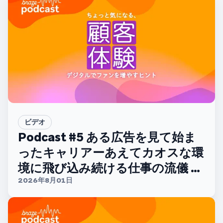
ビデオ
Podcast #5 ある広告を見て始ま
ったキャリアーあえてカオスな環
境に飛び込み続ける仕事の流儀 ー
【ディー・エヌ・エー 大西正太さ
2026年8月01日
ん】