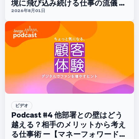
境に飛び込み続ける仕事の流儀 ー
【ディー・エヌ・エー 大西正太さ
2026年8月01日
ん】
ビデオ
Podcast #4 他部署との壁はどう
越える？相手のメリットから考え
る仕事術 ー【マネーフォワードホ