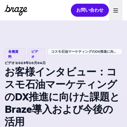
お問い合わせ
Ope
/
/
各種資
ビデ
コスモ石油マーケティングのDX推進に向け...
料
オ
|
ビデオ
2023年10月04日
お客様インタビュー：コ
スモ石油マーケティング
のDX推進に向けた課題と
Braze導入および今後の
活用