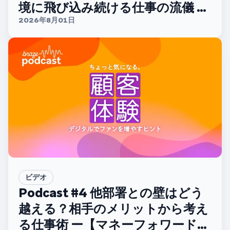
境に飛び込み続ける仕事の流儀 ー
【ディー・エヌ・エー 大西正太さ
2026年8月01日
ん】
ビデオ
Podcast #4 他部署との壁はどう
越える？相手のメリットから考え
る仕事術 ー【マネーフォワードホ