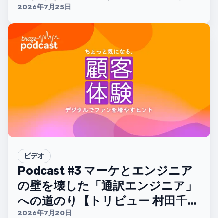
ーム 山中哲太さん】
2026年7月25日
ビデオ
Podcast #3 マーケとエンジニア
の壁を壊した「通訳エンジニア」
への道のり【トリビュー 村田千紘
さん】
2026年7月20日