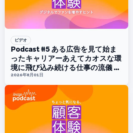
ビデオ
Podcast #5 ある広告を見て始ま
ったキャリアーあえてカオスな環
境に飛び込み続ける仕事の流儀 ー
【ディー・エヌ・エー 大西正太さ
2026年8月01日
ん】