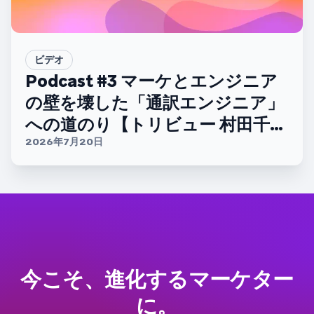
ビデオ
Podcast #3 マーケとエンジニア
の壁を壊した「通訳エンジニア」
への道のり【トリビュー 村田千紘
さん】
2026年7月20日
今こそ、進化するマーケター
に。