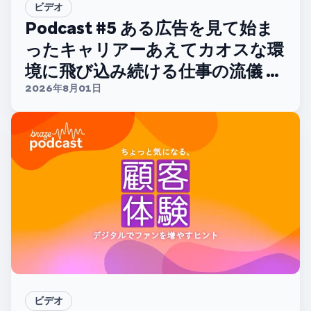
ビデオ
Podcast #5 ある広告を見て始ま
ったキャリアーあえてカオスな環
境に飛び込み続ける仕事の流儀 ー
【ディー・エヌ・エー 大西正太さ
2026年8月01日
ん】
ビデオ