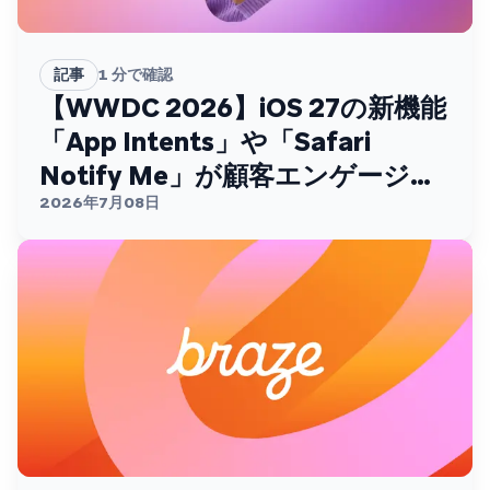
記事
1
分で確認
【WWDC 2026】iOS 27の新機能
「App Intents」や「Safari
Notify Me」が顧客エンゲージメ
ントを変える
2026年7月08日