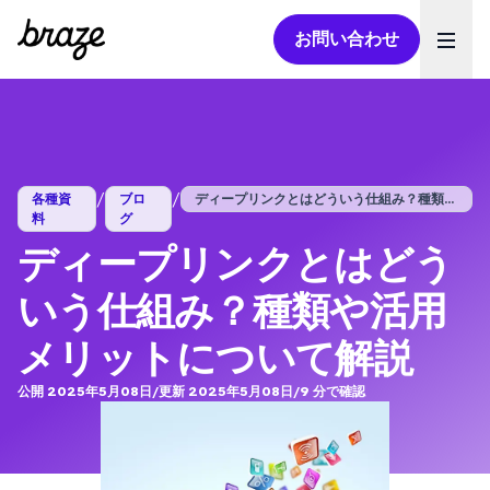
お問い合わせ
Ope
/
/
各種資
ブロ
ディープリンクとはどういう仕組み？種類や...
料
グ
ディープリンクとはどう
いう仕組み？種類や活用
メリットについて解説
公開 2025年5月08日
/
更新 2025年5月08日
/
9
分で確認