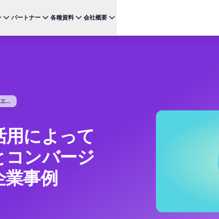
ン
パートナー
各種資料
会社概要
ケース
注目のテクノロジー
BRAZE FOR
チャネ
パートナーになる
投資家向け情報（英語）
BrazeAI Decisioning Studio™
メ
ンボーディング最適化
お客様事例
スタートアップ
NEW
 1
多様な連携を探求し 最高レベルの顧客体験の提供をリー
最新のニュース、数字、決算情報をご覧ください。
大規模な1:1のパーソナライゼーションを実現
ドしましょう
モ
産性の向上
ジャーニーオーケストレーション
レポート ＆ ガイド
W
客獲得の向上
マルチステップのクロスチャネル体験を創出
...
SM
リーガル（英語）
約防止
BrazeAI™ Agents
ウェビナー ＆ イベント
NEW
LIN
当社の規約、ポリシー、コンプライアンスなどに関する情
ンゲージメント向上
常時稼働のAIエージェントで、よりスマートなエ
報をご覧ください。
そ
活用によって
ンゲージメントを拡大
レポート＆分析
とコンバージ
パフォーマンスを分析し、インサイトを発見
Creative Studio
NEW
送る
企業事例
クリエイティブワークフローを効率化