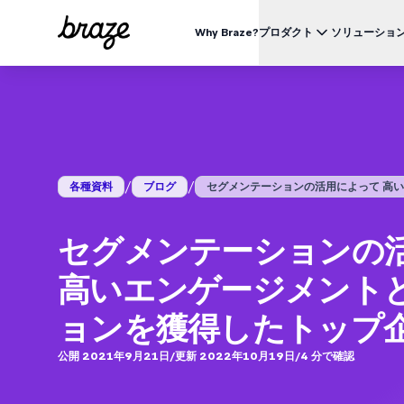
Why Braze?
プロダクト
ソリューショ
業界別
BRAZEを知る
ユース
Brazeプラットフォーム
Braze Alloys
私たちについて
リテール & Eコマース
資料一覧
オ
すべてのデータ、チャネル、オーケストレーションのニーズを
信頼できるテクノロジーまたは配送パートナーを探索し、
Brazeがどのようにして顧客エンゲージメントプラットフ
つのプラットフォームで。
つながりましょう
ォームのリーディングカンパニーになったかをご覧くださ
外食 & ファーストフード
生
い。
ブログ
詳細はこちら
価格
デリバリー & クイックコマース
顧
/
/
各種資料
ブログ
セグメンテーションの活用によって 高いエ
プレスリリース/メディア掲載
旅行 & ホスピタリティ
解
動画
BrazeAl™
UPDATES
Brazeの最新情報をご覧ください。
メディア & エンターテイメント
エ
AIによる自動化、学習、パーソナライズ
セグメンテーションの
金融サービス
Braze データプラットフォーム
データを収集、統合、有効化
高いエンゲージメント
ユーザーガイド
クロスチャネル
全てのメッセージを、ひとつのプラットフォームから
ョンを獲得したトップ
公開 2021年9月21日
/
更新 2022年10月19日
/
4
分で確認