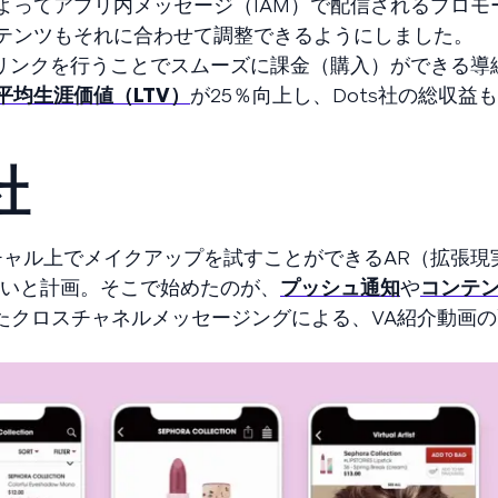
よってアプリ内メッセージ（IAM）で配信されるプロモ
テンツもそれに合わせて調整できるようにしました。
プリンクを行うことでスムーズに課金（購入）ができる導
平均生涯価値（LTV）
が25％向上し、Dots社の総収益も
社
チャル上でメイクアップを試すことができるAR（拡張現
促進したいと計画。そこで始めたのが、
プッシュ通知
や
コンテ
たクロスチャネルメッセージングによる、VA紹介動画