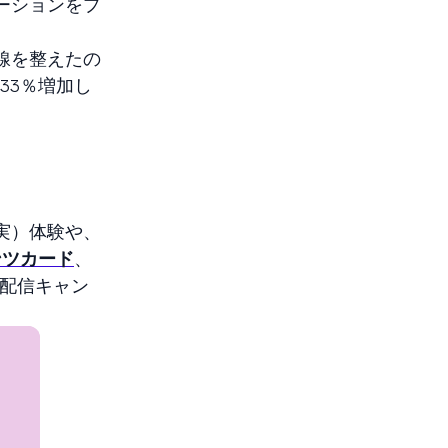
ーションをプ
線を整えたの
33％増加し
実）体験や、
ンツカード
、
の配信キャン