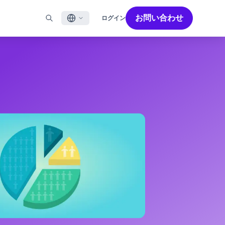
お問い合わせ
ログイン
English
ル
BRAZEを活用する
パートナーを探す
採用情報
Français
ール
Bonfire コミュニティ
成功を加速させるパートナー解決策でBrazeのパワーを最
Brazeで働く魅力と募集職種をご紹介します。
大限に高めましょう
バイルアプリメッセージ
Brazeラーニング
日本語
ebメッセージ
認定資格
S/RCS
用語集
한국어
E
の他のチャネル
Português BR
Español
Brazeのしくみ
Brzeの統合されたテクノロジースタック
2026年 グローバルカスタマーエンゲージメント
詳細はこちら
をご覧ください
レビュー日本語版
今年で6回目となるカスタマーエンゲージメント
レビュー（CER）では、2,200名以上のマーケテ
ィング責任者を対象に調査を実施し、750以上の