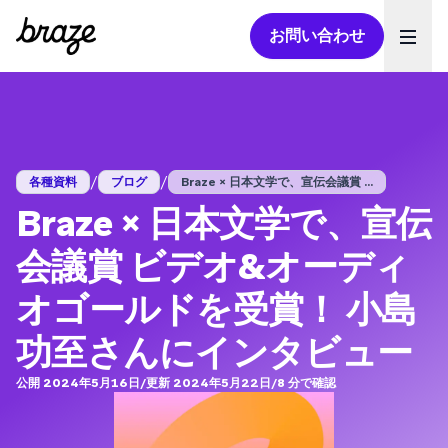
お問い合わせ
Ope
/
/
各種資料
ブログ
Braze × 日本文学で、宣伝会議賞 ...
Braze × 日本文学で、宣伝
会議賞 ビデオ&オーディ
オゴールドを受賞！ 小島
功至さんにインタビュー
公開 2024年5月16日
/
更新 2024年5月22日
/
8
分で確認