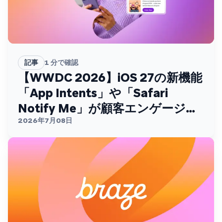
記事
1
分で確認
【WWDC 2026】iOS 27の新機能
「App Intents」や「Safari
Notify Me」が顧客エンゲージメ
ントを変える
2026年7月08日