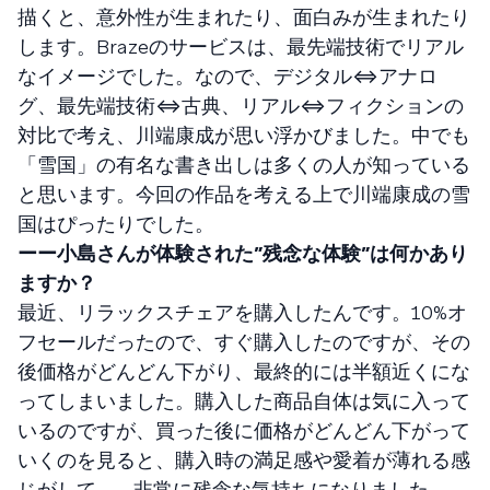
描くと、意外性が生まれたり、面白みが生まれたり
します。Brazeのサービスは、最先端技術でリアル
なイメージでした。なので、デジタル⇔アナロ
グ、最先端技術⇔古典、リアル⇔フィクションの
対比で考え、川端康成が思い浮かびました。中でも
「雪国」の有名な書き出しは多くの人が知っている
と思います。今回の作品を考える上で川端康成の雪
国はぴったりでした。
ーー小島さんが体験された”残念な体験”は何かあり
ますか？
最近、リラックスチェアを購入したんです。10%オ
フセールだったので、すぐ購入したのですが、その
後価格がどんどん下がり、最終的には半額近くにな
ってしまいました。購入した商品自体は気に入って
いるのですが、買った後に価格がどんどん下がって
いくのを見ると、購入時の満足感や愛着が薄れる感
じがして....。非常に残念な気持ちになりました。