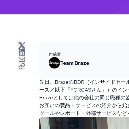
作成者
Team Braze
先日、BrazeのBDR（インサイドセ
ース／以下「FORCASさん」）のイ
Brazeとしては他の会社の同じ職種
お互いの製品・サービスの紹介から始
ツールやレポート・外部サービスなど