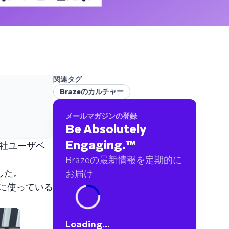
ブランドに及ぶ60億件以上のデータポイントを
分析しました
関連タグ
Brazeのカルチャー
メールマガジンの登録
Be Absolutely
Engaging.
™
会社ユーザベ
Brazeの最新情報を定期的に
した。
お届け
に使っている
Loading...