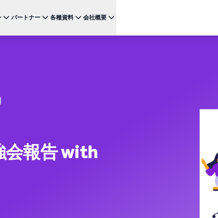
ン
パートナー
各種資料
会社概要
ケース
注目のテクノロジー
BRAZE FOR
チャネ
パートナーになる
投資家向け情報（英語）
BrazeAI Decisioning Studio™
メ
ンボーディング最適化
お客様事例
スタートアップ
NEW
 1
多様な連携を探求し 最高レベルの顧客体験の提供をリー
最新のニュース、数字、決算情報をご覧ください。
大規模な1:1のパーソナライゼーションを実現
ドしましょう
モ
産性の向上
ジャーニーオーケストレーション
レポート ＆ ガイド
W
客獲得の向上
マルチステップのクロスチャネル体験を創出
SM
リーガル（英語）
約防止
BrazeAI™ Agents
ウェビナー ＆ イベント
NEW
LIN
当社の規約、ポリシー、コンプライアンスなどに関する情
ンゲージメント向上
常時稼働のAIエージェントで、よりスマートなエ
報をご覧ください。
そ
ンゲージメントを拡大
レポート＆分析
報告 with
パフォーマンスを分析し、インサイトを発見
Creative Studio
NEW
送る
クリエイティブワークフローを効率化