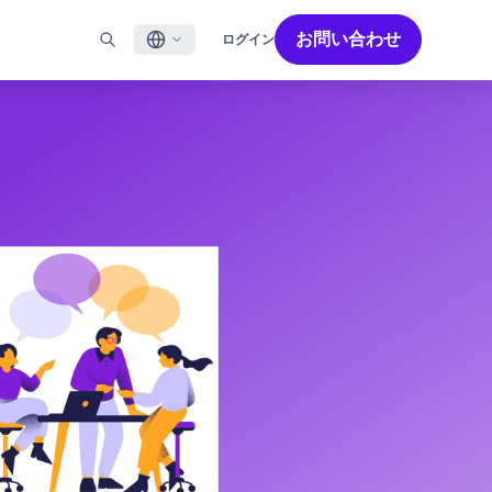
お問い合わせ
ログイン
English
ル
BRAZEを活用する
パートナーを探す
採用情報
Français
ール
Bonfire コミュニティ
成功を加速させるパートナー解決策でBrazeのパワーを最
Brazeで働く魅力と募集職種をご紹介します。
大限に高めましょう
バイルアプリメッセージ
Brazeラーニング
日本語
ebメッセージ
認定資格
S/RCS
用語集
한국어
E
の他のチャネル
Português BR
Español
Brazeのしくみ
Brzeの統合されたテクノロジースタック
2026年 グローバルカスタマーエンゲージメント
詳細はこちら
をご覧ください
レビュー日本語版
今年で6回目となるカスタマーエンゲージメント
レビュー（CER）では、2,200名以上のマーケテ
ィング責任者を対象に調査を実施し、750以上の