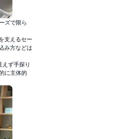
ェーズで限ら
を支えるセー
込み方などは
見えず手探り
極的に主体的