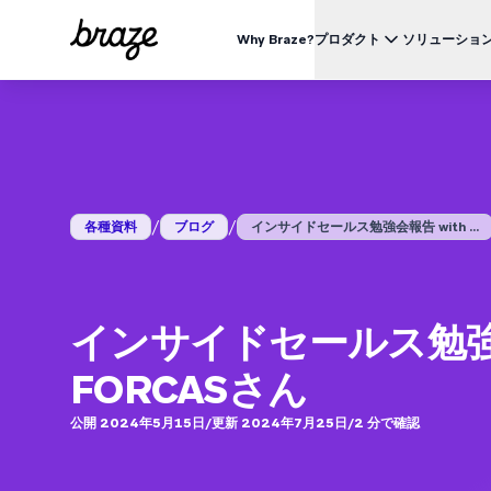
Why Braze?
プロダクト
ソリューショ
業界別
BRAZEを知る
ユース
Brazeプラットフォーム
Braze Alloys
私たちについて
リテール & Eコマース
資料一覧
オ
すべてのデータ、チャネル、オーケストレーションのニーズを
信頼できるテクノロジーまたは配送パートナーを探索し、
Brazeがどのようにして顧客エンゲージメントプラットフ
つのプラットフォームで。
つながりましょう
ォームのリーディングカンパニーになったかをご覧くださ
外食 & ファーストフード
生
い。
ブログ
詳細はこちら
価格
デリバリー & クイックコマース
顧
/
/
各種資料
ブログ
インサイドセールス勉強会報告 with ...
プレスリリース/メディア掲載
旅行 & ホスピタリティ
解
動画
BrazeAl™
UPDATES
Brazeの最新情報をご覧ください。
メディア & エンターテイメント
エ
AIによる自動化、学習、パーソナライズ
金融サービス
Braze データプラットフォーム
インサイドセールス勉強会
データを収集、統合、有効化
ユーザーガイド
クロスチャネル
FORCASさん
全てのメッセージを、ひとつのプラットフォームから
公開 2024年5月15日
/
更新 2024年7月25日
/
2
分で確認