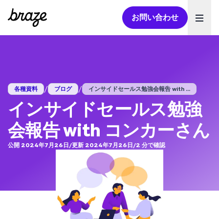
お問い合わせ
Ope
/
/
各種資料
ブログ
インサイドセールス勉強会報告 with ...
インサイドセールス勉強
会報告 with コンカーさん
公開 2024年7月26日
/
更新 2024年7月26日
/
2
分で確認