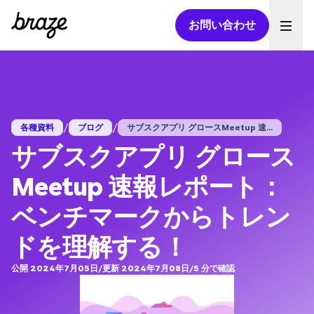
お問い合わせ
Ope
/
/
各種資料
ブログ
サブスクアプリ グロースMeetup 速...
サブスクアプリ グロース
Meetup 速報レポート：
ベンチマークからトレン
ドを理解する！
公開 2024年7月05日
/
更新 2024年7月08日
/
5
分で確認