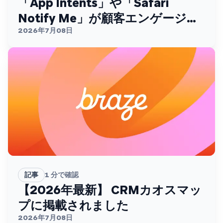
「App Intents」や「Safari
Notify Me」が顧客エンゲージメ
ントを変える
2026年7月08日
記事
1
分で確認
【2026年最新】 CRMカオスマッ
プに掲載されました
2026年7月08日