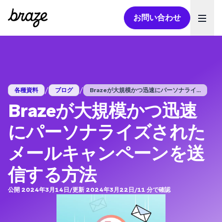
お問い合わせ
Ope
/
/
各種資料
ブログ
Brazeが大規模かつ迅速にパーソナライ...
Brazeが大規模かつ迅速
にパーソナライズされた
メールキャンペーンを送
信する方法
公開 2024年3月14日
/
更新 2024年3月22日
/
11
分で確認