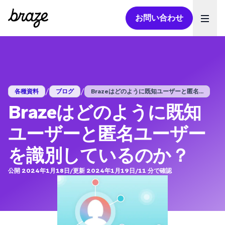
お問い合わせ
Ope
/
/
各種資料
ブログ
Brazeはどのように既知ユーザーと匿名...
Brazeはどのように既知
ユーザーと匿名ユーザー
を識別しているのか？
公開 2024年1月18日
/
更新 2024年1月19日
/
11
分で確認